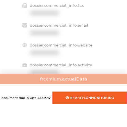
dossier.commercial_info.fax
XXXXXXXXXX
dossier.commercial_info.email
XXXXXXXXXX
dossier.commercial_info.website
XXXXXXXXXX
dossier.commercial_info.activity
XXXXXXXXXX
freemium.actualData
freemium.exampleText_1
document.dueToDate
25.03.17
SEARCH.ONMONITORING
freemium.exampleText_2
freemium.anonymousPerSearch2
FREEMIUM.DETAILS
FREEMIUM.REGISTER