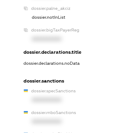
dossier.palne_akciz
dossier.notInList
dossier.bigTaxPayerReg
XXXXXXXXXX
dossier.declarations.title
dossier.declarations.noData
dossier.sanctions
dossier.specSanctions
XXXXXXXXXX
dossier.rnboSanctions
XXXXXXXXXX