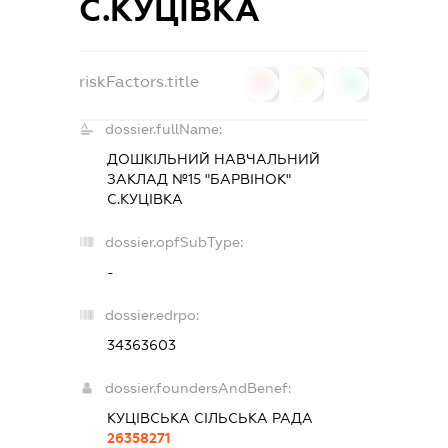
С.КУЦІВКА
riskFactors.title
0
0
0
dossier.fullName:
ДОШКІЛЬНИЙ НАВЧАЛЬНИЙ
ЗАКЛАД №15 "БАРВІНОК"
С.КУЦІВКА
dossier.opfSubType:
-
dossier.edrpo:
34363603
dossier.foundersAndBenef:
КУЦІВСЬКА СІЛЬСЬКА РАДА
26358271