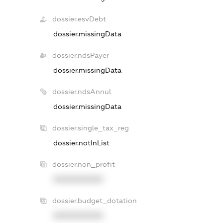
dossier.esvDebt
dossier.missingData
dossier.ndsPayer
dossier.missingData
dossier.ndsAnnul
dossier.missingData
dossier.single_tax_reg
dossier.notInList
dossier.non_profit
XXXXXXXXXX
dossier.budget_dotation
XXXXXXXXXX