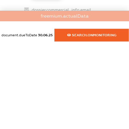
dossier.commercial_info.email
freemium.actualData
XXXXXXXXXX
dossier.commercial_info.website
document.dueToDate
30.06.25
SEARCH.ONMONITORING
XXXXXXXXXX
dossier.commercial_info.activity
XXXXXXXXXX
freemium.exampleText_1
freemium.exampleText_2
freemium.anonymousPerSearch2
FREEMIUM.DETAILS
FREEMIUM.REGISTER