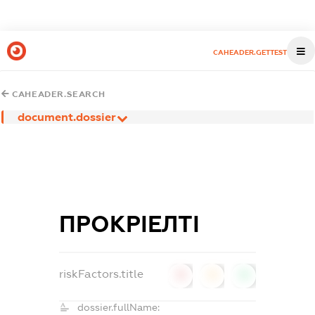
CAHEADER.GETTEST
CAHEADER.SEARCH
document.dossier
ПРОКРІЕЛТІ
riskFactors.title
0
0
0
dossier.fullName: