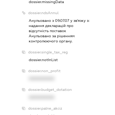
dossier.missingData
dossier.ndsAnnul
Анульовано з 09.07.07 у зв'язку з:
надання декларацiй про
вiдсутнiсть поставок
Анульовано за рiшенням
контролюючого органу.
dossier.single_tax_reg
dossier.notInList
dossier.non_profit
XXXXXXXXXX
dossier.budget_dotation
XXXXXXXXXX
dossier.palne_akciz