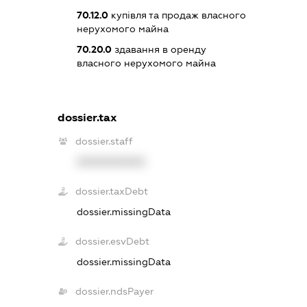
70.12.0
купівля та продаж власного
нерухомого майна
70.20.0
здавання в оренду
власного нерухомого майна
dossier.tax
dossier.staff
XXXXXXXXXX
dossier.taxDebt
dossier.missingData
dossier.esvDebt
dossier.missingData
dossier.ndsPayer