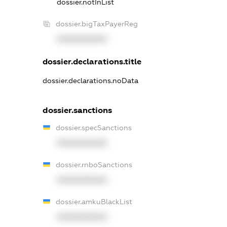
dossier.notInList
dossier.bigTaxPayerReg
XXXXXXXXXX
dossier.declarations.title
dossier.declarations.noData
dossier.sanctions
dossier.specSanctions
XXXXXXXXXX
dossier.rnboSanctions
XXXXXXXXXX
dossier.amkuBlackList
XXXXXXXXXX