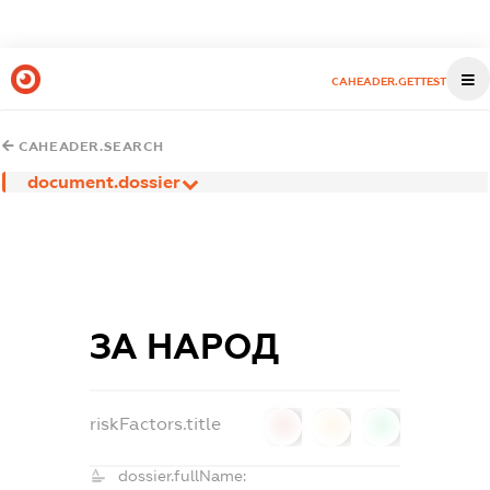
CAHEADER.GETTEST
CAHEADER.SEARCH
document.dossier
ЗА НАРОД
riskFactors.title
0
0
0
dossier.fullName: