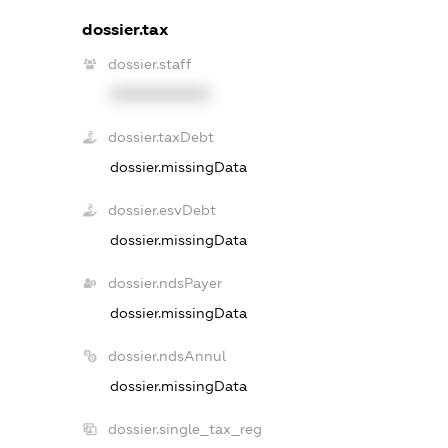
dossier.tax
dossier.staff
XXXXXXXXXX
dossier.taxDebt
dossier.missingData
dossier.esvDebt
dossier.missingData
dossier.ndsPayer
dossier.missingData
dossier.ndsAnnul
dossier.missingData
dossier.single_tax_reg