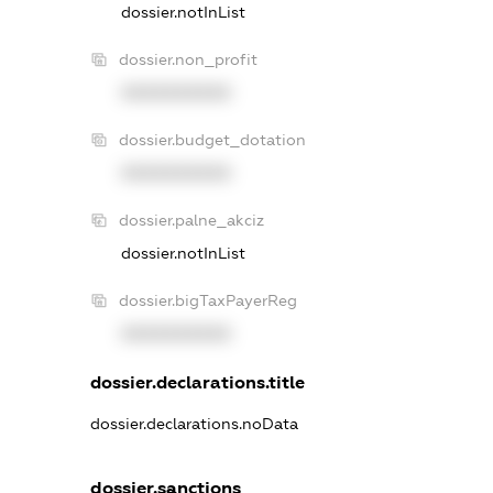
dossier.notInList
dossier.non_profit
XXXXXXXXXX
dossier.budget_dotation
XXXXXXXXXX
dossier.palne_akciz
dossier.notInList
dossier.bigTaxPayerReg
XXXXXXXXXX
dossier.declarations.title
dossier.declarations.noData
dossier.sanctions