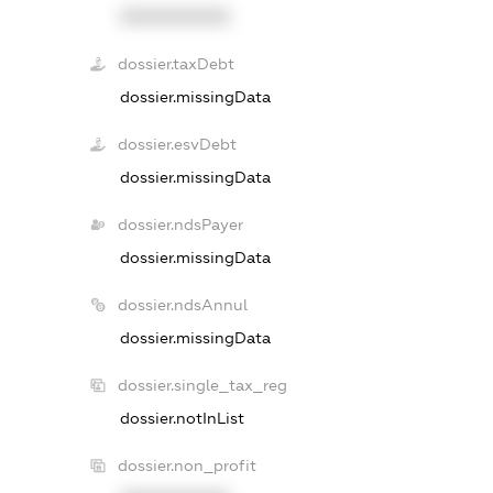
XXXXXXXXXX
dossier.taxDebt
dossier.missingData
dossier.esvDebt
dossier.missingData
dossier.ndsPayer
dossier.missingData
dossier.ndsAnnul
dossier.missingData
dossier.single_tax_reg
dossier.notInList
dossier.non_profit