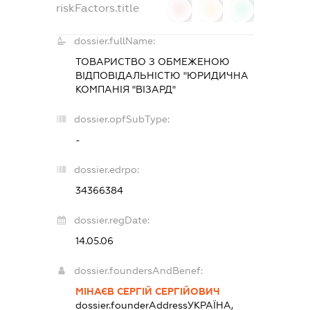
riskFactors.title
0
0
0
dossier.fullName:
ТОВАРИСТВО З ОБМЕЖЕНОЮ
ВІДПОВІДАЛЬНІСТЮ "ЮРИДИЧНА
КОМПАНІЯ "ВІЗАРД"
dossier.opfSubType:
-
dossier.edrpo:
34366384
dossier.regDate:
14.05.06
dossier.foundersAndBenef:
МІНАЄВ СЕРГІЙ СЕРГІЙОВИЧ
dossier.founderAddress
УКРАЇНА,