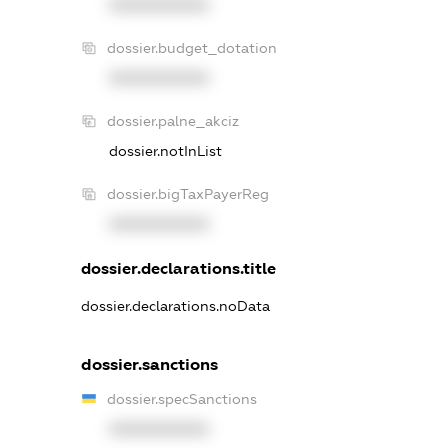
XXXXXXXXXX
dossier.budget_dotation
XXXXXXXXXX
dossier.palne_akciz
dossier.notInList
dossier.bigTaxPayerReg
XXXXXXXXXX
dossier.declarations.title
dossier.declarations.noData
dossier.sanctions
dossier.specSanctions
XXXXXXXXXX