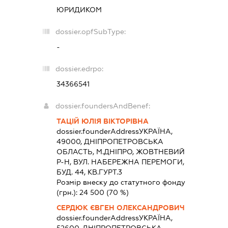
ЮРИДИКОМ
dossier.opfSubType:
-
dossier.edrpo:
34366541
dossier.foundersAndBenef:
ТАЦІЙ ЮЛІЯ ВІКТОРІВНА
dossier.founderAddress
УКРАЇНА,
49000, ДНIПРОПЕТРОВСЬКА
ОБЛАСТЬ, М.ДНIПРО, ЖОВТНЕВИЙ
Р-Н, ВУЛ. НАБЕРЕЖНА ПЕРЕМОГИ,
БУД. 44, КВ.ГУРТ.3
Розмір внеску до статутного фонду
(грн.):
24 500
(70 %)
СЕРДЮК ЄВГЕН ОЛЕКСАНДРОВИЧ
dossier.founderAddress
УКРАЇНА,
52600, ДНIПРОПЕТРОВСЬКА