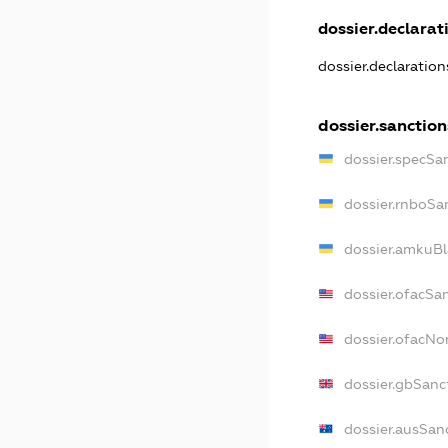
dossier.declarati
dossier.declaratio
dossier.sanction
dossier.specSa
dossier.rnboSa
dossier.amkuBl
dossier.ofacSa
dossier.ofacN
dossier.gbSanc
dossier.ausSan