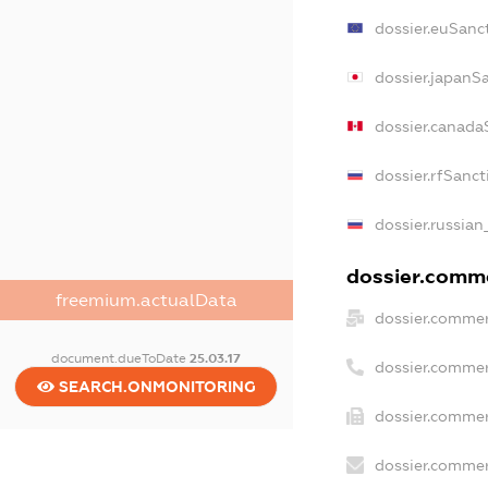
dossier.euSanc
dossier.japanS
dossier.canada
dossier.rfSanct
dossier.russian
dossier.comme
freemium.actualData
dossier.commer
document.dueToDate
25.03.17
dossier.commer
SEARCH.ONMONITORING
dossier.commer
dossier.commer