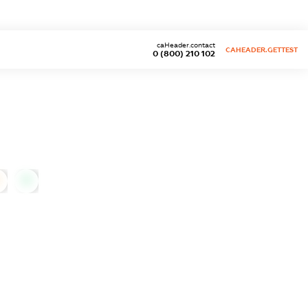
caHeader.contact
CAHEADER.GETTEST
0 (800) 210 102
0