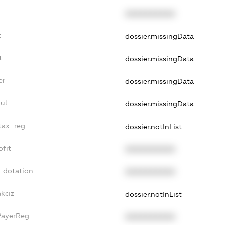
XXXXXXXXXX
t
dossier.missingData
t
dossier.missingData
er
dossier.missingData
ul
dossier.missingData
_tax_reg
dossier.notInList
ofit
XXXXXXXXXX
_dotation
XXXXXXXXXX
akciz
dossier.notInList
PayerReg
XXXXXXXXXX