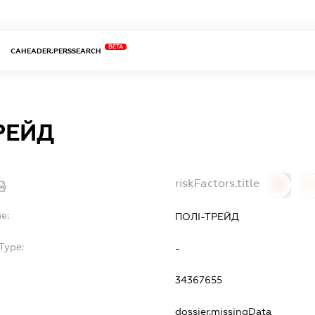
BETA
CAHEADER.PERSSEARCH
РЕЙД
riskFactors.title
0
0
e:
ПОЛІ-ТРЕЙД
Type:
-
34367655
dossier.missingData