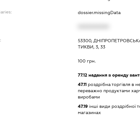
aries:
dossier.missingData
XXXXXXXXXX
:
53300, ДНІПРОПЕТРОВСЬКА
ТИКВИ, 3, 33
100 грн.
77.12
надання в оренду вант
47.11
роздрібна торгівля в н
переважно продуктами хар
виробами
47.19
інші види роздрібної т
магазинах