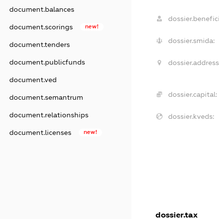
document.balances
dossier.benefici
document.scorings
new!
dossier.smida:
document.tenders
document.publicfunds
dossier.address
document.ved
dossier.capital:
document.semantrum
document.relationships
dossier.kveds:
document.licenses
new!
dossier.tax