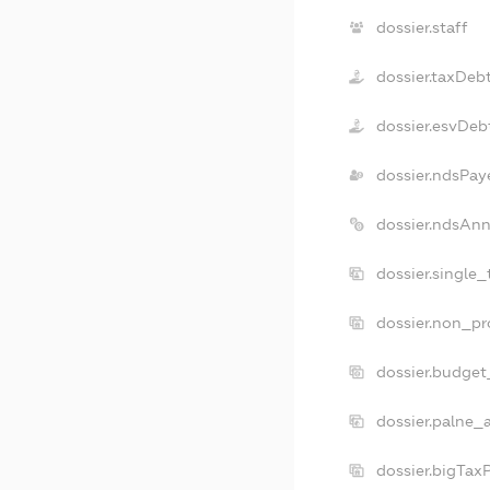
dossier.staff
dossier.taxDeb
dossier.esvDeb
dossier.ndsPay
dossier.ndsAnn
dossier.single
dossier.non_pr
dossier.budget
dossier.palne_
dossier.bigTax