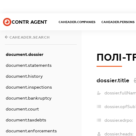
CONTR AGENT
CAHEADER.COMPANIES
CAHEADER.PERSONS
CAHEADER.SEARCH
ПОЛІ-Т
document.dossier
document.statements
document.history
dossier.title
document.inspections
dossier.fullNam
document.bankruptcy
dossier.opfSub
document.court
document.taxdebts
dossier.edrpo:
document.enforcements
dossier.heads: