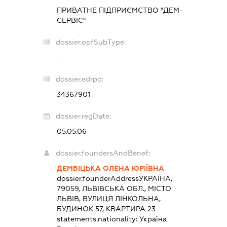
ПРИВАТНЕ ПІДПРИЄМСТВО "ДЕМ-
СЕРВІС"
dossier.opfSubType:
-
dossier.edrpo:
34367901
dossier.regDate:
05.05.06
dossier.foundersAndBenef:
ДЕМБІЦЬКА ОЛЕНА ЮРІЇВНА
dossier.founderAddress
УКРАЇНА,
79059, ЛЬВІВСЬКА ОБЛ., МІСТО
ЛЬВІВ, ВУЛИЦЯ ЛІНКОЛЬНА,
БУДИНОК 57, КВАРТИРА 23
statements.nationality:
Україна