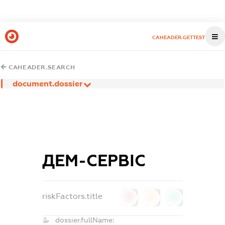
CAHEADER.GETTEST
CAHEADER.SEARCH
document.dossier
ДЕМ-СЕРВІС
riskFactors.title
0
0
0
dossier.fullName: