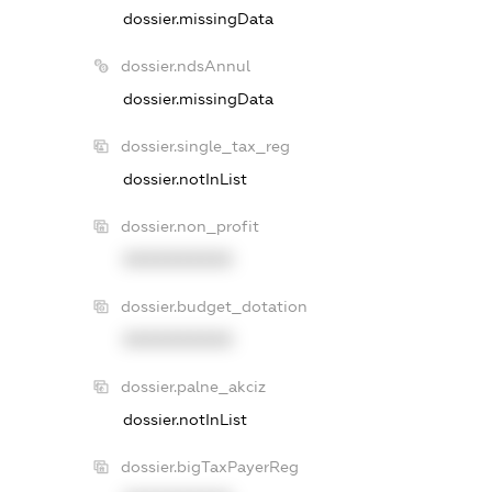
dossier.missingData
dossier.ndsAnnul
dossier.missingData
dossier.single_tax_reg
dossier.notInList
dossier.non_profit
XXXXXXXXXX
dossier.budget_dotation
XXXXXXXXXX
dossier.palne_akciz
dossier.notInList
dossier.bigTaxPayerReg