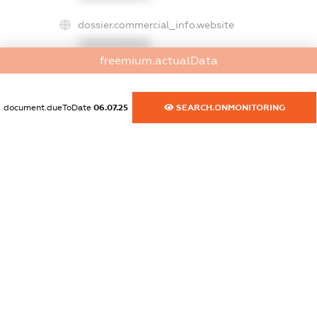
dossier.commercial_info.website
XXXXXXXXXX
freemium.actualData
dossier.commercial_info.activity
XXXXXXXXXX
document.dueToDate
06.07.25
SEARCH.ONMONITORING
freemium.exampleText_1
freemium.exampleText_2
freemium.anonymousPerSearch2
FREEMIUM.DETAILS
FREEMIUM.REGISTER