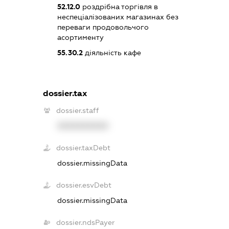
52.12.0
роздрібна торгівля в
неспеціалізованих магазинах без
переваги продовольчого
асортименту
55.30.2
діяльність кафе
dossier.tax
dossier.staff
XXXXXXXXXX
dossier.taxDebt
dossier.missingData
dossier.esvDebt
dossier.missingData
dossier.ndsPayer