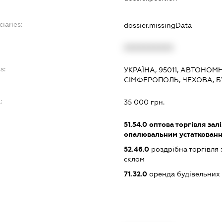
ciaries:
dossier.missingData
XXXXXXXXXX
s:
УКРАЇНА, 95011, АВТОНОМ
СІМФЕРОПОЛЬ, ЧЕХОВА, Б
:
35 000 грн.
51.54.0
оптова торгівля зал
опалювальним устаткован
52.46.0
роздрібна торгівля 
склом
71.32.0
оренда будівельних 