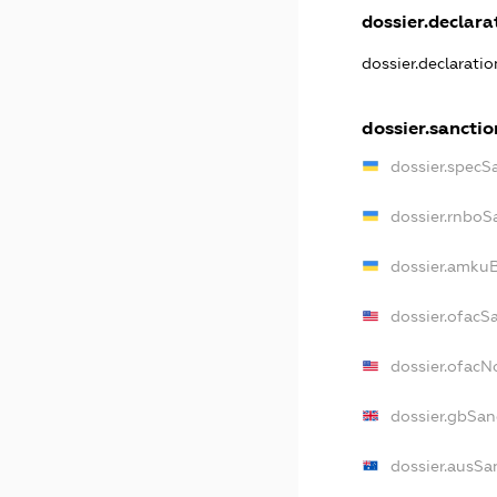
dossier.declarat
dossier.declarati
dossier.sanctio
dossier.specS
dossier.rnboS
dossier.amkuB
dossier.ofacS
dossier.ofac
dossier.gbSan
dossier.ausSa