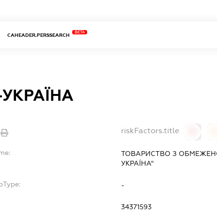
BETA
CAHEADER.PERSSEARCH
-УКРАЇНА
riskFactors.title
0
ame:
ТОВАРИСТВО З ОБМЕЖЕН
УКРАЇНА"
bType:
-
34371593