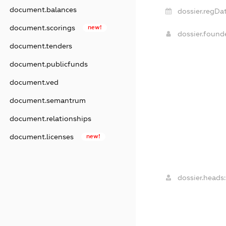
document.balances
dossier.regDat
document.scorings
new!
dossier.foun
document.tenders
document.publicfunds
document.ved
document.semantrum
document.relationships
document.licenses
new!
dossier.heads: