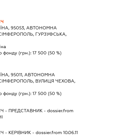
ИЧ
ЇНА, 95053, АВТОНОМНА
 СІМФЕРОПОЛЬ, ГУРЗУФСЬКА,
їна
о фонду (грн.):
17 500
(50 %)
ЇНА, 95011, АВТОНОМНА
 СІМФЕРОПОЛЬ, ВУЛИЦЯ ЧЕХОВА,
о фонду (грн.):
17 500
(50 %)
ИЧ
-
ПРЕДСТАВНИК
- dossier.from
НІ
ИЧ
-
КЕРІВНИК
- dossier.from 10.06.11