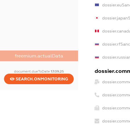
dossier.euSan
dossier.japan
dossier.canad
dossier.rfSan
freemium.actualData
dossier.russia
dossier.comme
document.dueToDate
17.09.25
SEARCH.ONMONITORING
dossier.comme
dossier.comme
dossier.comme
dossier.comme