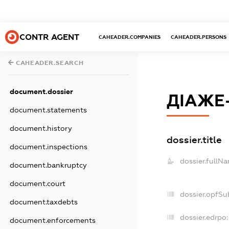
CONTR AGENT
CAHEADER.COMPANIES
CAHEADER.PERSONS
CAHEADER.SEARCH
document.dossier
ДІАЖЕ
document.statements
document.history
dossier.title
document.inspections
dossier.fullN
document.bankruptcy
document.court
dossier.opfSu
document.taxdebts
dossier.edrpo:
document.enforcements