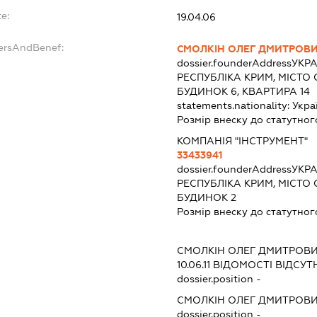
e:
19.04.06
dersAndBenef:
СМОЛКІН ОЛЕГ ДМИТРОВ
dossier.founderAddress
УКРА
РЕСПУБЛІКА КРИМ, МІСТО
БУДИНОК 6, КВАРТИРА 14
statements.nationality:
Укра
Розмір внеску до статутног
КОМПАНІЯ "ІНСТРУМЕНТ"
33433941
dossier.founderAddress
УКРА
РЕСПУБЛІКА КРИМ, МІСТО
БУДИНОК 2
Розмір внеску до статутног
СМОЛКІН ОЛЕГ ДМИТРОВ
10.06.11
ВІДОМОСТІ ВІДСУТ
dossier.position -
СМОЛКІН ОЛЕГ ДМИТРОВ
dossier.position -