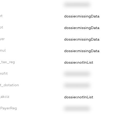
XXXXXXXXXX
bt
dossier.missingData
bt
dossier.missingData
yer
dossier.missingData
nnul
dossier.missingData
e_tax_reg
dossier.notInList
rofit
XXXXXXXXXX
et_dotation
XXXXXXXXXX
_akciz
dossier.notInList
axPayerReg
XXXXXXXXXX