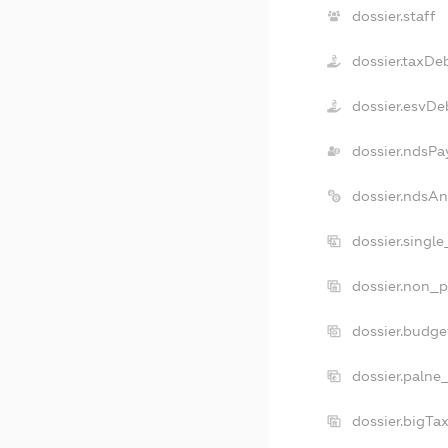
dossier.staff
dossier.taxDe
dossier.esvDe
dossier.ndsPa
dossier.ndsA
dossier.singl
dossier.non_p
dossier.budg
dossier.palne
dossier.bigT