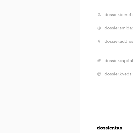
dossier.benefi
dossier.smida:
dossier.addres
dossier.capital
dossier.kveds:
dossier.tax