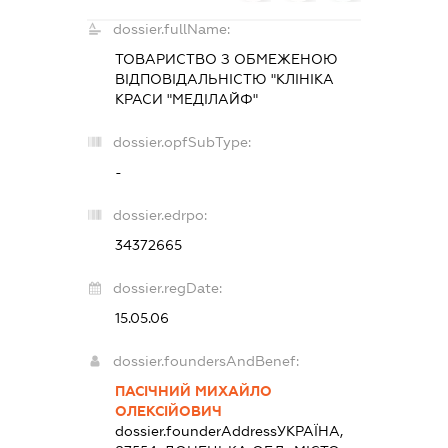
dossier.fullName:
ТОВАРИСТВО З ОБМЕЖЕНОЮ
ВІДПОВІДАЛЬНІСТЮ "КЛІНІКА
КРАСИ "МЕДІЛАЙФ"
dossier.opfSubType:
-
dossier.edrpo:
34372665
dossier.regDate:
15.05.06
dossier.foundersAndBenef:
ПАСІЧНИЙ МИХАЙЛО
ОЛЕКСІЙОВИЧ
dossier.founderAddress
УКРАЇНА,