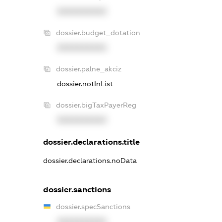
XXXXXXXXXX
dossier.budget_dotation
XXXXXXXXXX
dossier.palne_akciz
dossier.notInList
dossier.bigTaxPayerReg
XXXXXXXXXX
dossier.declarations.title
dossier.declarations.noData
dossier.sanctions
dossier.specSanctions
XXXXXXXXXX