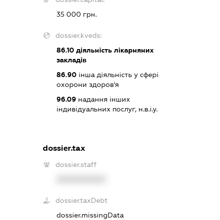
35 000 грн.
dossier.kveds:
86.10
діяльність лікарняних
закладів
86.90
інша діяльність у сфері
охорони здоров'я
96.09
надання інших
індивідуальних послуг, н.в.і.у.
dossier.tax
dossier.staff
XXXXXXXXXX
dossier.taxDebt
dossier.missingData