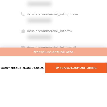
XXXXXXXXXX
dossier.commercial_info.phone
XXXXXXXXXX
dossier.commercial_info.fax
XXXXXXXXXX
dossier.commercial_info.email
freemium.actualData
XXXXXXXXXX
dossier.commercial_info.website
document.dueToDate
04.05.25
SEARCH.ONMONITORING
XXXXXXXXXX
dossier.commercial_info.activity
XXXXXXXXXX