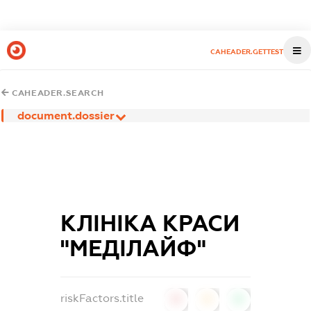
CAHEADER.GETTEST
CAHEADER.SEARCH
document.dossier
КЛІНІКА КРАСИ
"МЕДІЛАЙФ"
riskFactors.title
0
0
0