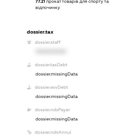
77.21
прокат товарів для спорту та
відпочинку
dossier.tax
dossier.staff
XXXXXXXXXX
dossier.taxDebt
dossier.missingData
dossier.esvDebt
dossier.missingData
dossier.ndsPayer
dossier.missingData
dossier.ndsAnnul