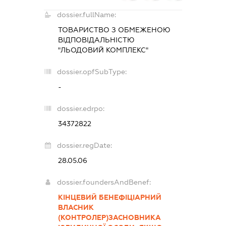
dossier.fullName:
ТОВАРИСТВО З ОБМЕЖЕНОЮ
ВІДПОВІДАЛЬНІСТЮ
"ЛЬОДОВИЙ КОМПЛЕКС"
dossier.opfSubType:
-
dossier.edrpo:
34372822
dossier.regDate:
28.05.06
dossier.foundersAndBenef:
КІНЦЕВИЙ БЕНЕФІЦІАРНИЙ
ВЛАСНИК
(КОНТРОЛЕР)ЗАСНОВНИКА