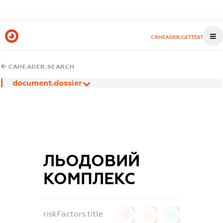
CAHEADER.GETTEST
CAHEADER.SEARCH
document.dossier
ЛЬОДОВИЙ
КОМПЛЕКС
riskFactors.title
0
0
0