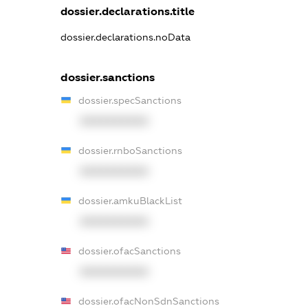
dossier.declarations.title
dossier.declarations.noData
dossier.sanctions
dossier.specSanctions
XXXXXXXXXX
dossier.rnboSanctions
XXXXXXXXXX
dossier.amkuBlackList
XXXXXXXXXX
dossier.ofacSanctions
XXXXXXXXXX
dossier.ofacNonSdnSanctions