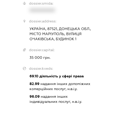
dossier.smida:
XXXXXXXXXX
dossier.address:
УКРАЇНА, 87521, ДОНЕЦЬКА ОБЛ.,
МІСТО МАРІУПОЛЬ, ВУЛИЦЯ
ОЧАКІВСЬКА, БУДИНОК 1
dossier.capital:
35 000 грн.
dossier.kveds:
69.10
діяльність у сфері права
82.99
надання інших допоміжних
комерційних послуг, н.в.і.у.
96.09
надання інших
індивідуальних послуг, н.в.і.у.