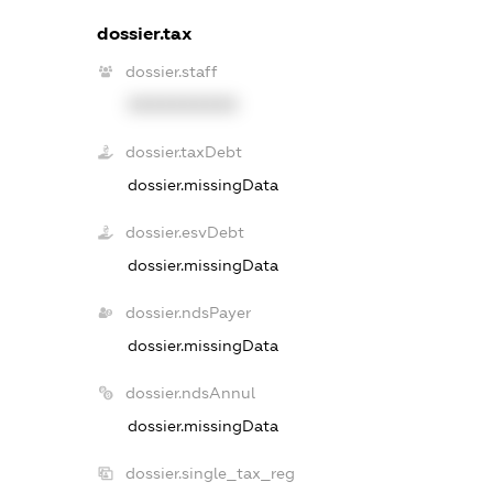
dossier.tax
dossier.staff
XXXXXXXXXX
dossier.taxDebt
dossier.missingData
dossier.esvDebt
dossier.missingData
dossier.ndsPayer
dossier.missingData
dossier.ndsAnnul
dossier.missingData
dossier.single_tax_reg