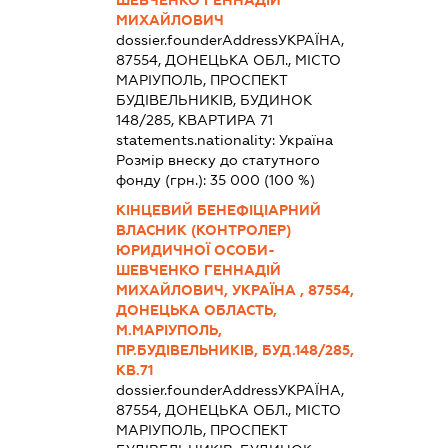
ШЕВЧЕНКО ГЕННАДІЙ
МИХАЙЛОВИЧ
dossier.founderAddress
УКРАЇНА,
87554, ДОНЕЦЬКА ОБЛ., МІСТО
МАРІУПОЛЬ, ПРОСПЕКТ
БУДІВЕЛЬНИКІВ, БУДИНОК
148/285, КВАРТИРА 71
statements.nationality:
Україна
Розмір внеску до статутного
фонду (грн.):
35 000
(100 %)
КІНЦЕВИЙ БЕНЕФІЦІАРНИЙ
ВЛАСНИК (КОНТРОЛЕР)
ЮРИДИЧНОЇ ОСОБИ-
ШЕВЧЕНКО ГЕННАДІЙ
МИХАЙЛОВИЧ, УКРАЇНА , 87554,
ДОНЕЦЬКА ОБЛАСТЬ,
М.МАРІУПОЛЬ,
ПР.БУДІВЕЛЬНИКІВ, БУД.148/285,
КВ.71
dossier.founderAddress
УКРАЇНА,
87554, ДОНЕЦЬКА ОБЛ., МІСТО
МАРІУПОЛЬ, ПРОСПЕКТ