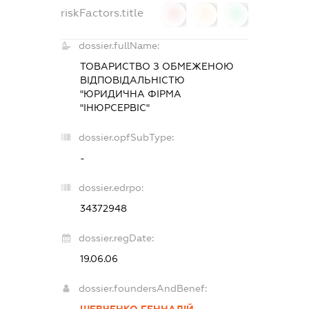
riskFactors.title
0
0
0
dossier.fullName:
ТОВАРИСТВО З ОБМЕЖЕНОЮ
ВІДПОВІДАЛЬНІСТЮ
"ЮРИДИЧНА ФІРМА
"ІНЮРСЕРВІС"
dossier.opfSubType:
-
dossier.edrpo:
34372948
dossier.regDate:
19.06.06
dossier.foundersAndBenef: