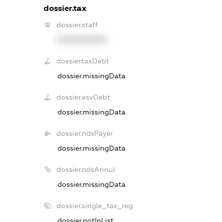
dossier.tax
dossier.staff
XXXXXXXXXX
dossier.taxDebt
dossier.missingData
dossier.esvDebt
dossier.missingData
dossier.ndsPayer
dossier.missingData
dossier.ndsAnnul
dossier.missingData
dossier.single_tax_reg
dossier.notInList