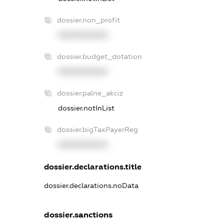
dossier.non_profit
XXXXXXXXXX
dossier.budget_dotation
XXXXXXXXXX
dossier.palne_akciz
dossier.notInList
dossier.bigTaxPayerReg
XXXXXXXXXX
dossier.declarations.title
dossier.declarations.noData
dossier.sanctions