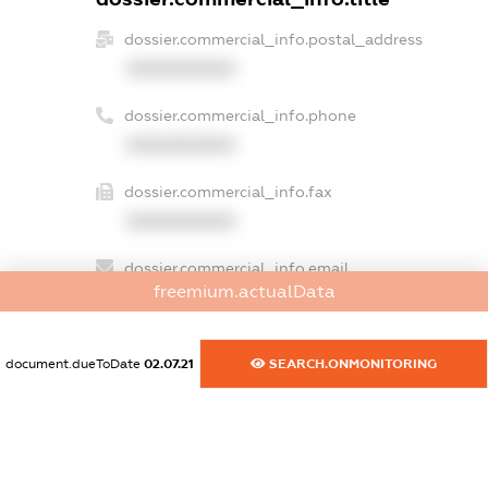
dossier.commercial_info.postal_address
XXXXXXXXXX
dossier.commercial_info.phone
XXXXXXXXXX
dossier.commercial_info.fax
XXXXXXXXXX
dossier.commercial_info.email
freemium.actualData
XXXXXXXXXX
dossier.commercial_info.website
document.dueToDate
02.07.21
SEARCH.ONMONITORING
XXXXXXXXXX
dossier.commercial_info.activity
XXXXXXXXXX