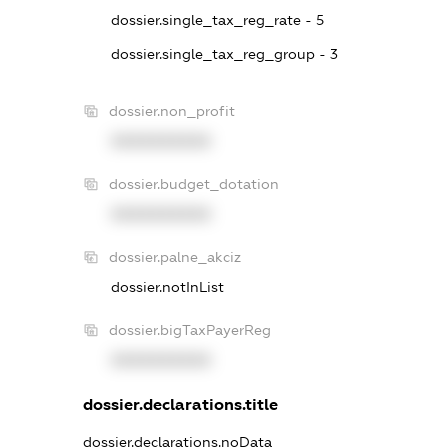
dossier.single_tax_reg_rate - 5
dossier.single_tax_reg_group - 3
dossier.non_profit
XXXXXXXXXX
dossier.budget_dotation
XXXXXXXXXX
dossier.palne_akciz
dossier.notInList
dossier.bigTaxPayerReg
XXXXXXXXXX
dossier.declarations.title
dossier.declarations.noData