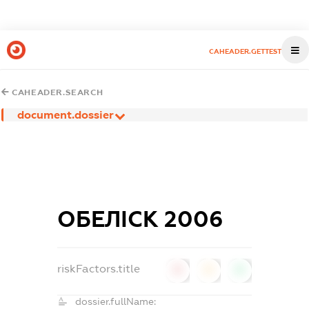
CAHEADER.GETTEST
CAHEADER.SEARCH
document.dossier
ОБЕЛІСК 2006
riskFactors.title
0
0
0
dossier.fullName: