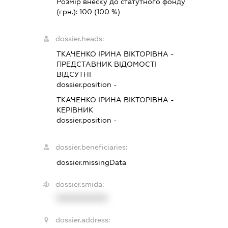
Розмір внеску до статутного фонду
(грн.):
100
(100 %)
dossier.heads:
ТКАЧЕНКО ІРИНА ВІКТОРІВНА
-
ПРЕДСТАВНИК
ВІДОМОСТІ
ВІДСУТНІ
dossier.position -
ТКАЧЕНКО ІРИНА ВІКТОРІВНА
-
КЕРІВНИК
dossier.position -
dossier.beneficiaries:
dossier.missingData
dossier.smida:
XXXXXXXXXX
dossier.address: