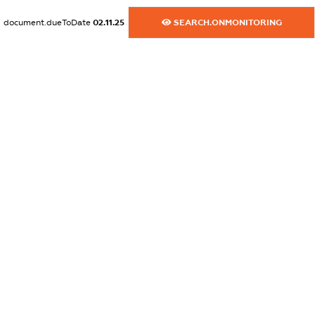
dossier.commercial_info.website
document.dueToDate
02.11.25
SEARCH.ONMONITORING
XXXXXXXXXX
dossier.commercial_info.activity
XXXXXXXXXX
freemium.exampleText_1
freemium.exampleText_2
freemium.anonymousPerSearch2
FREEMIUM.DETAILS
FREEMIUM.REGISTER