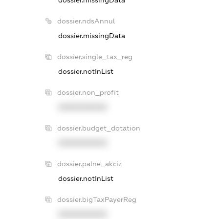
dossier.ndsAnnul
dossier.missingData
dossier.single_tax_reg
dossier.notInList
dossier.non_profit
XXXXXXXXXX
dossier.budget_dotation
XXXXXXXXXX
dossier.palne_akciz
dossier.notInList
dossier.bigTaxPayerReg
XXXXXXXXXX