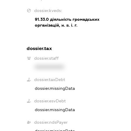
dossier.kveds:
91.33.0
діяльність громадських
організацій, н. в. і. г.
dossier.tax
dossier.staff
XXXXXXXXXX
dossier.taxDebt
dossier.missingData
dossier.esvDebt
dossier.missingData
dossier.ndsPayer
dossier.missingData