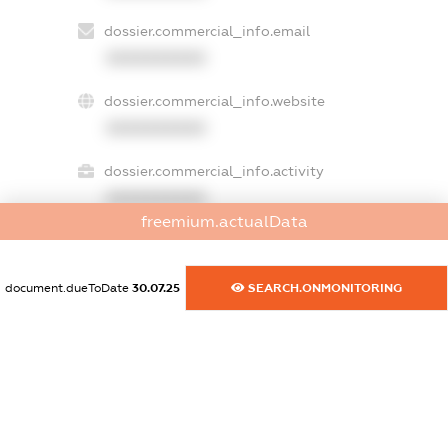
dossier.commercial_info.email
XXXXXXXXXX
dossier.commercial_info.website
XXXXXXXXXX
dossier.commercial_info.activity
XXXXXXXXXX
freemium.actualData
freemium.exampleText_1
document.dueToDate
30.07.25
SEARCH.ONMONITORING
freemium.exampleText_2
freemium.anonymousPerSearch2
FREEMIUM.DETAILS
FREEMIUM.REGISTER