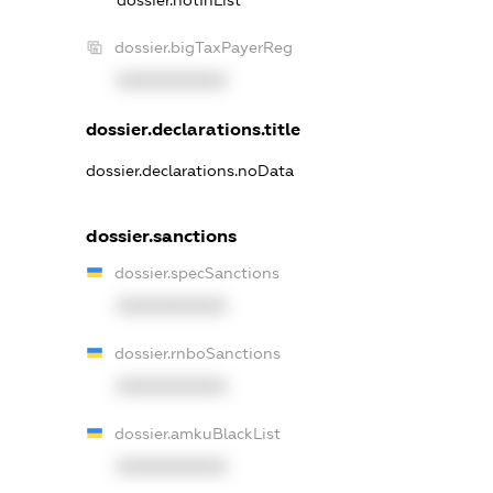
dossier.notInList
dossier.bigTaxPayerReg
XXXXXXXXXX
dossier.declarations.title
dossier.declarations.noData
dossier.sanctions
dossier.specSanctions
XXXXXXXXXX
dossier.rnboSanctions
XXXXXXXXXX
dossier.amkuBlackList
XXXXXXXXXX