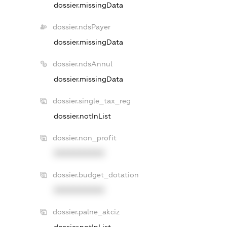
dossier.missingData
dossier.ndsPayer
dossier.missingData
dossier.ndsAnnul
dossier.missingData
dossier.single_tax_reg
dossier.notInList
dossier.non_profit
XXXXXXXXXX
dossier.budget_dotation
XXXXXXXXXX
dossier.palne_akciz