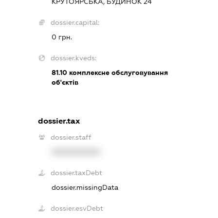
КРУТОЯРСЬКА, БУДИНОК 24
dossier.capital:
0 грн.
dossier.kveds:
81.10
комплексне обслуговування
об'єктів
dossier.tax
dossier.staff
XXXXXXXXXX
dossier.taxDebt
dossier.missingData
dossier.esvDebt