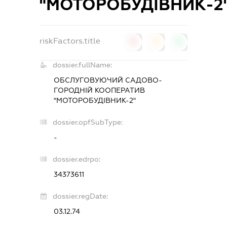
"МОТОРОБУДІВНИК-2
riskFactors.title
0
0
0
dossier.fullName:
ОБСЛУГОВУЮЧИЙ САДОВО-
ГОРОДНІЙ КООПЕРАТИВ
"МОТОРОБУДІВНИК-2"
dossier.opfSubType:
-
dossier.edrpo:
34373611
dossier.regDate:
03.12.74