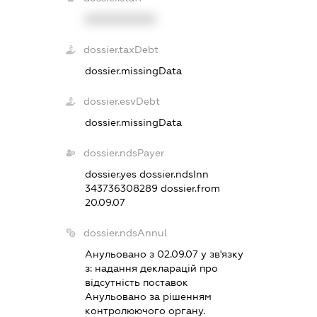
XXXXXXXXXX
dossier.taxDebt
dossier.missingData
dossier.esvDebt
dossier.missingData
dossier.ndsPayer
dossier.yes
dossier.ndsInn
343736308289
dossier.from
20.09.07
dossier.ndsAnnul
Анульовано з 02.09.07 у зв'язку
з:
надання декларацiй про
вiдсутнiсть поставок
Анульовано за рiшенням
контролюючого органу.