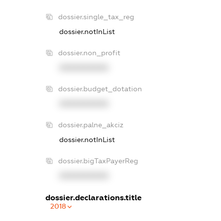
dossier.single_tax_reg
dossier.notInList
dossier.non_profit
XXXXXXXXXX
dossier.budget_dotation
XXXXXXXXXX
dossier.palne_akciz
dossier.notInList
dossier.bigTaxPayerReg
XXXXXXXXXX
dossier.declarations.title
2018