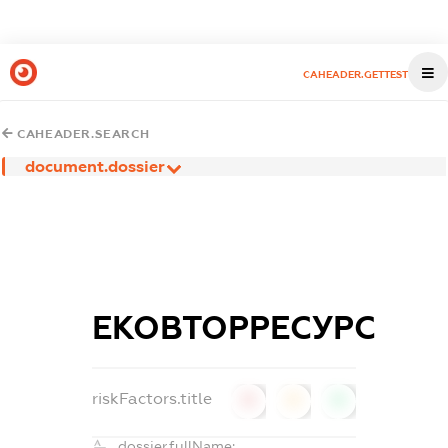
CAHEADER.GETTEST
CAHEADER.SEARCH
document.dossier
ЕКОВТОРРЕСУРС
riskFactors.title
0
0
0
dossier.fullName: