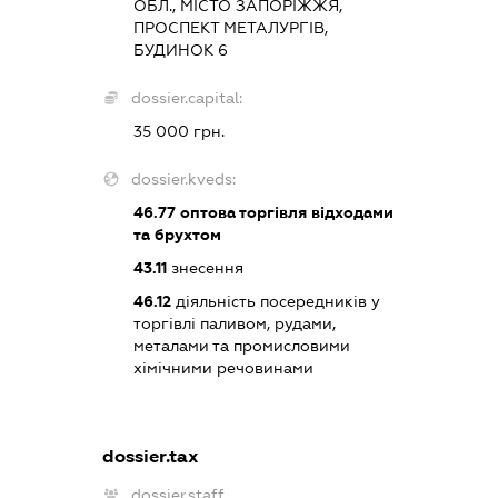
ОБЛ., МІСТО ЗАПОРІЖЖЯ,
ПРОСПЕКТ МЕТАЛУРГІВ,
БУДИНОК 6
dossier.capital:
35 000 грн.
dossier.kveds:
46.77
оптова торгівля відходами
та брухтом
43.11
знесення
46.12
діяльність посередників у
торгівлі паливом, рудами,
металами та промисловими
хімічними речовинами
dossier.tax
dossier.staff