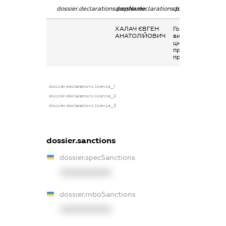
dossier.declarations.pepName
dossier.declarations.personName
dossier.declarati
ХАЛАЧ ЄВГЕН
Гонорари та інші
АНАТОЛІЙОВИЧ
виплати згідно з
цивільно-
правовим
правочинами
dossier.declarations.license_1
dossier.declarations.license_2
dossier.declarations.license_3
dossier.sanctions
dossier.specSanctions
XXXXXXXXXX
dossier.rnboSanctions
XXXXXXXXXX