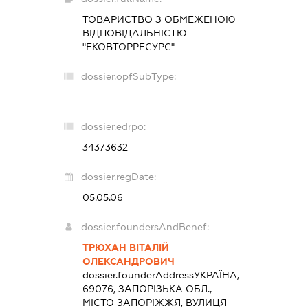
ТОВАРИСТВО З ОБМЕЖЕНОЮ
ВІДПОВІДАЛЬНІСТЮ
"ЕКОВТОРРЕСУРС"
dossier.opfSubType:
-
dossier.edrpo:
34373632
dossier.regDate:
05.05.06
dossier.foundersAndBenef:
ТРЮХАН ВІТАЛІЙ
ОЛЕКСАНДРОВИЧ
dossier.founderAddress
УКРАЇНА,
69076, ЗАПОРІЗЬКА ОБЛ.,
МІСТО ЗАПОРІЖЖЯ, ВУЛИЦЯ