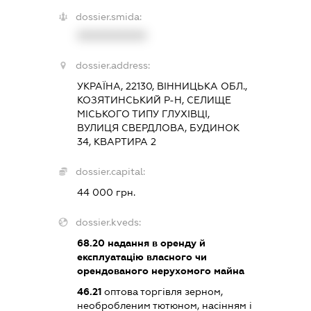
dossier.smida:
XXXXXXXXXX
dossier.address:
УКРАЇНА, 22130, ВІННИЦЬКА ОБЛ.,
КОЗЯТИНСЬКИЙ Р-Н, СЕЛИЩЕ
МІСЬКОГО ТИПУ ГЛУХІВЦІ,
ВУЛИЦЯ СВЕРДЛОВА, БУДИНОК
34, КВАРТИРА 2
dossier.capital:
44 000 грн.
dossier.kveds:
68.20
надання в оренду й
експлуатацію власного чи
орендованого нерухомого майна
46.21
оптова торгівля зерном,
необробленим тютюном, насінням і