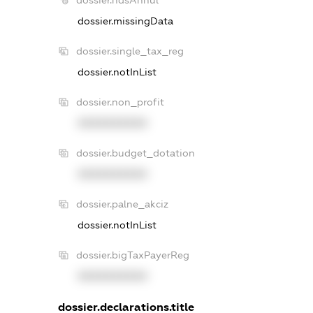
dossier.missingData
dossier.single_tax_reg
dossier.notInList
dossier.non_profit
XXXXXXXXXX
dossier.budget_dotation
XXXXXXXXXX
dossier.palne_akciz
dossier.notInList
dossier.bigTaxPayerReg
XXXXXXXXXX
dossier.declarations.title