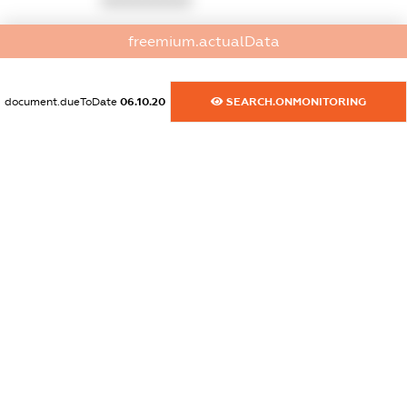
XXXXXXXXXX
dossier.commercial_info.activity
freemium.actualData
XXXXXXXXXX
document.dueToDate
06.10.20
SEARCH.ONMONITORING
freemium.exampleText_1
freemium.exampleText_2
freemium.anonymousPerSearch2
FREEMIUM.DETAILS
FREEMIUM.REGISTER