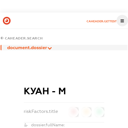
CAHEADER.GETTEST
CAHEADER.SEARCH
document.dossier
КУАН - М
riskFactors.title
0
0
0
dossier.fullName: