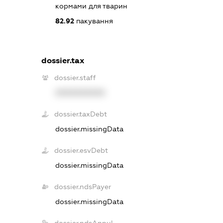
кормами для тварин
82.92
пакування
dossier.tax
dossier.staff
XXXXXXXXXX
dossier.taxDebt
dossier.missingData
dossier.esvDebt
dossier.missingData
dossier.ndsPayer
dossier.missingData
dossier.ndsAnnul