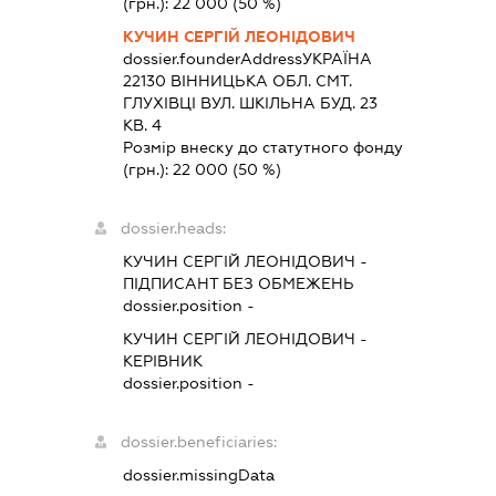
(грн.):
22 000
(50 %)
КУЧИН СЕРГІЙ ЛЕОНІДОВИЧ
dossier.founderAddress
УКРАЇНА
22130 ВIННИЦЬКА ОБЛ. СМТ.
ГЛУХІВЦІ ВУЛ. ШКІЛЬНА БУД. 23
КВ. 4
Розмір внеску до статутного фонду
(грн.):
22 000
(50 %)
dossier.heads:
КУЧИН СЕРГІЙ ЛЕОНІДОВИЧ
-
ПІДПИСАНТ
БЕЗ ОБМЕЖЕНЬ
dossier.position -
КУЧИН СЕРГІЙ ЛЕОНІДОВИЧ
-
КЕРІВНИК
dossier.position -
dossier.beneficiaries:
dossier.missingData