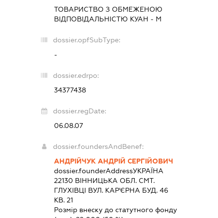
ТОВАРИСТВО З ОБМЕЖЕНОЮ
ВІДПОВІДАЛЬНІСТЮ
КУАН - М
dossier.opfSubType:
-
dossier.edrpo:
34377438
dossier.regDate:
06.08.07
dossier.foundersAndBenef:
АНДРІЙЧУК АНДРІЙ СЕРГІЙОВИЧ
dossier.founderAddress
УКРАЇНА
22130 ВIННИЦЬКА ОБЛ. СМТ.
ГЛУХІВЦІ ВУЛ. КАР'ЄРНА БУД. 46
КВ. 21
Розмір внеску до статутного фонду