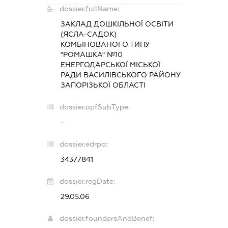
dossier.fullName:
ЗАКЛАД ДОШКІЛЬНОЇ ОСВІТИ
(ЯСЛА-САДОК)
КОМБІНОВАНОГО ТИПУ
"РОМАШКА" №10
ЕНЕРГОДАРСЬКОЇ МІСЬКОЇ
РАДИ ВАСИЛІВСЬКОГО РАЙОНУ
ЗАПОРІЗЬКОЇ ОБЛАСТІ
dossier.opfSubType:
-
dossier.edrpo:
34377841
dossier.regDate:
29.05.06
dossier.foundersAndBenef: