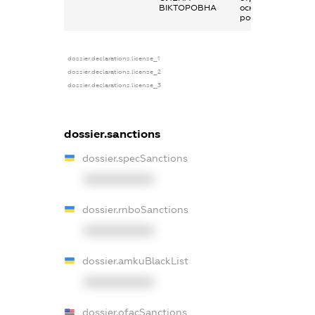
ВІКТОРОВНА
основним місцем
роботи
dossier.declarations.license_1
dossier.declarations.license_2
dossier.declarations.license_3
dossier.sanctions
dossier.specSanctions
XXXXXXXXXX
dossier.rnboSanctions
XXXXXXXXXX
dossier.amkuBlackList
XXXXXXXXXX
dossier.ofacSanctions