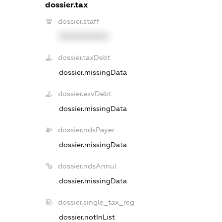
dossier.tax
dossier.staff
XXXXXXXXXX
dossier.taxDebt
dossier.missingData
dossier.esvDebt
dossier.missingData
dossier.ndsPayer
dossier.missingData
dossier.ndsAnnul
dossier.missingData
dossier.single_tax_reg
dossier.notInList