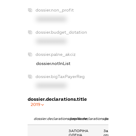
dossier.non_profit
XXXXXXXXXX
dossier.budget_dotation
XXXXXXXXXX
dossier.palne_akciz
dossier.notInList
dossier.bigTaxPayerReg
XXXXXXXXXX
dossier.declarations.title
2019
dossier.declarations.pepName
dossier.declarations.personName
dossier.declaratio
ЗАПОРІНА
Заробітна плата
ОЛЕНА
отримана за