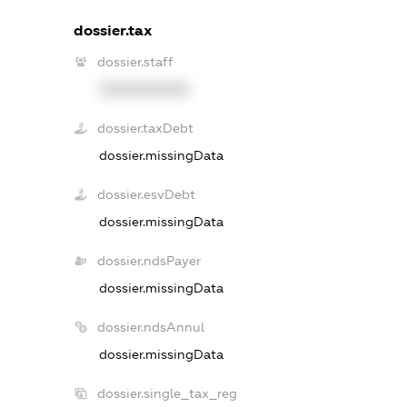
dossier.tax
dossier.staff
XXXXXXXXXX
dossier.taxDebt
dossier.missingData
dossier.esvDebt
dossier.missingData
dossier.ndsPayer
dossier.missingData
dossier.ndsAnnul
dossier.missingData
dossier.single_tax_reg