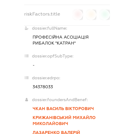
riskFactors.title
0
0
0
dossier.fullName:
ПРОФЕСІЙНА АСОЦІАЦІЯ
РИБАЛОК "КАТРАН"
dossier.opfSubType:
-
dossier.edrpo:
34378033
dossier.foundersAndBenef:
ЧКАН ВАСИЛЬ ВІКТОРОВИЧ
КРИЖАНІВСЬКИЙ МИХАЙЛО
МИКОЛАЙОВИЧ
ЛАЗАРЕНКО ВАЛЕРІЙ