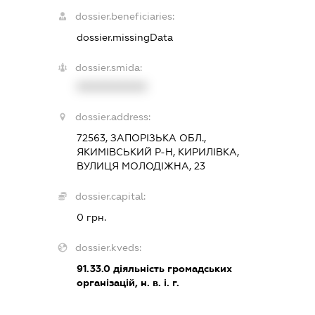
dossier.beneficiaries:
dossier.missingData
dossier.smida:
XXXXXXXXXX
dossier.address:
72563, ЗАПОРІЗЬКА ОБЛ.,
ЯКИМІВСЬКИЙ Р-Н, КИРИЛІВКА,
ВУЛИЦЯ МОЛОДІЖНА, 23
dossier.capital:
0 грн.
dossier.kveds:
91.33.0
діяльність громадських
організацій, н. в. і. г.