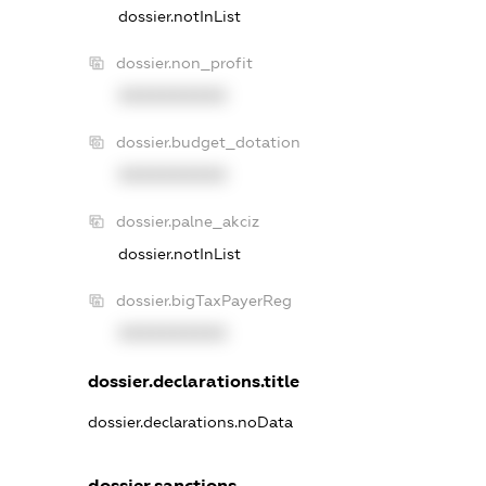
dossier.notInList
dossier.non_profit
XXXXXXXXXX
dossier.budget_dotation
XXXXXXXXXX
dossier.palne_akciz
dossier.notInList
dossier.bigTaxPayerReg
XXXXXXXXXX
dossier.declarations.title
dossier.declarations.noData
dossier.sanctions