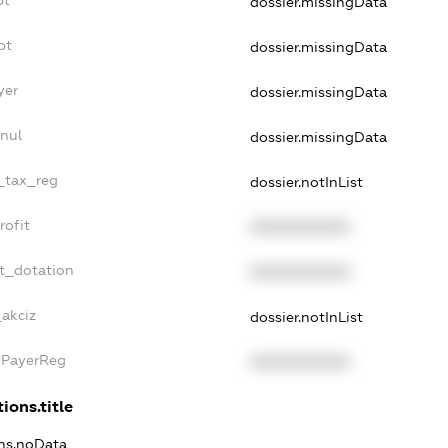
bt
dossier.missingData
bt
dossier.missingData
yer
dossier.missingData
nul
dossier.missingData
e_tax_reg
dossier.notInList
rofit
XXXXXXXXXX
t_dotation
XXXXXXXXXX
_akciz
dossier.notInList
xPayerReg
XXXXXXXXXX
ions.title
ons.noData