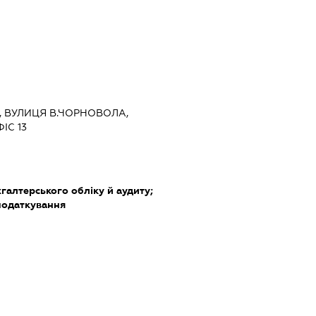
ЇВ, ВУЛИЦЯ В.ЧОРНОВОЛА,
ІС 13
хгалтерського обліку й аудиту;
податкування