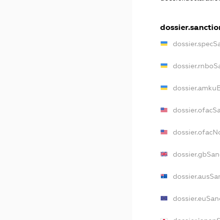
dossier.sanctio
dossier.specS
dossier.rnboS
dossier.amkuB
dossier.ofacS
dossier.ofac
dossier.gbSan
dossier.ausSa
dossier.euSan