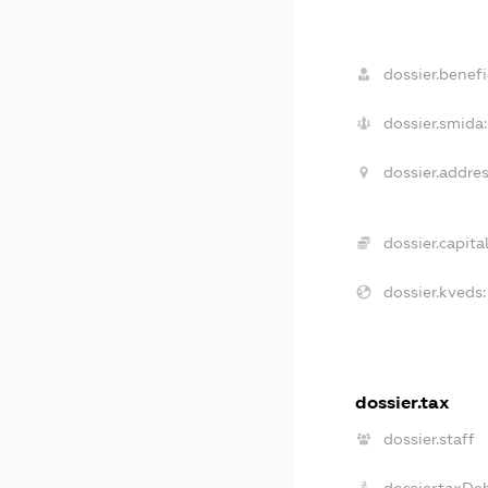
dossier.benefic
dossier.smida:
dossier.addres
dossier.capital
dossier.kveds:
dossier.tax
dossier.staff