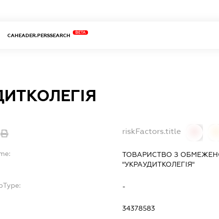
BETA
CAHEADER.PERSSEARCH
ДИТКОЛЕГІЯ
riskFactors.title
0
ame:
ТОВАРИСТВО З ОБМЕЖЕН
"УКРАУДИТКОЛЕГІЯ"
bType:
-
34378583