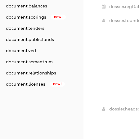
document.balances
dossier.regDat
document.scorings
new!
dossier.foun
document.tenders
document.publicfunds
document.ved
document.semantrum
document.relationships
document.licenses
new!
dossier.heads: