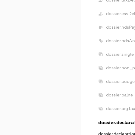
dossier.taxDe
dossier.esvDe
dossier.ndsPa
dossier.ndsAn
dossier.singl
dossier.non_p
dossier.budge
dossier.palne
dossier.bigTa
dossier.declarat
dossier.declarati