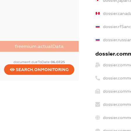
dossier.japan
dossier.canad
dossier.rfSan
dossier.russia
freemium.actualData
dossier.comme
document.dueToDate
06.07.25
dossier.comme
SEARCH.ONMONITORING
dossier.comme
dossier.comme
dossier.comme
dossier.comme
dossier.commer