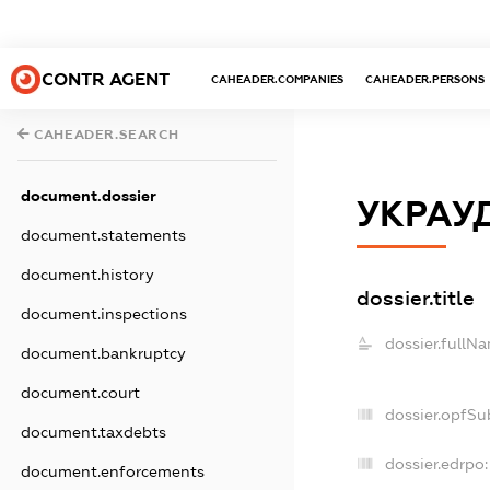
CONTR AGENT
CAHEADER.COMPANIES
CAHEADER.PERSONS
CAHEADER.SEARCH
document.dossier
УКРАУ
document.statements
document.history
dossier.title
document.inspections
dossier.fullN
document.bankruptcy
document.court
dossier.opfSu
document.taxdebts
dossier.edrpo:
document.enforcements