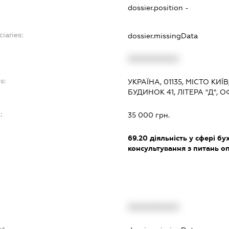
dossier.position -
iaries:
dossier.missingData
XXXXXXXXXX
s:
УКРАЇНА, 01135, МІСТО КИ
БУДИНОК 41, ЛІТЕРА "Д", ОФ
:
35 000 грн.
69.20
діяльність у сфері бу
консультування з питань о
XXXXXXXXXX