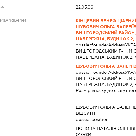
e:
22.05.06
dersAndBenef:
КІНЦЕВИЙ БЕНЕФІЦІАРНИ
ШУБОВИЧ ОЛЬГА ВАЛЕРІЇВН
ВИШГОРОДСЬКИЙ РАЙОН,
НАБЕРЕЖНА, БУДИНОК 2, 
dossier.founderAddress
УКРА
ВИШГОРОДСЬКИЙ Р-Н, МІ
НАБЕРЕЖНА, БУДИНОК 2, 
ШУБОВИЧ ОЛЬГА ВАЛЕРІЇ
dossier.founderAddress
УКРА
ВИШГОРОДСЬКИЙ Р-Н, МІ
НАБЕРЕЖНА, БУДИНОК 2, 
Розмір внеску до статутног
ШУБОВИЧ ОЛЬГА ВАЛЕРІЇ
ВІДСУТНІ
dossier.position -
ПОПОВА НАТАЛІЯ ОЛЕГІВ
01.06.14