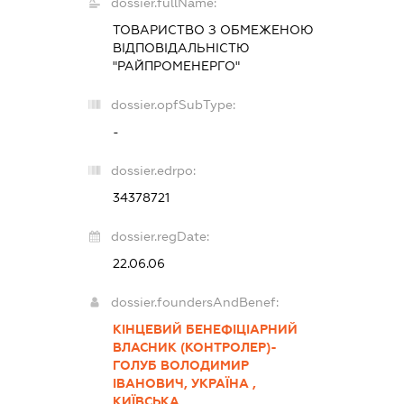
dossier.fullName:
ТОВАРИСТВО З ОБМЕЖЕНОЮ
ВІДПОВІДАЛЬНІСТЮ
"РАЙПРОМЕНЕРГО"
dossier.opfSubType:
-
dossier.edrpo:
34378721
dossier.regDate:
22.06.06
dossier.foundersAndBenef:
КІНЦЕВИЙ БЕНЕФІЦІАРНИЙ
ВЛАСНИК (КОНТРОЛЕР)-
ГОЛУБ ВОЛОДИМИР
ІВАНОВИЧ, УКРАЇНА ,
КИЇВСЬКА