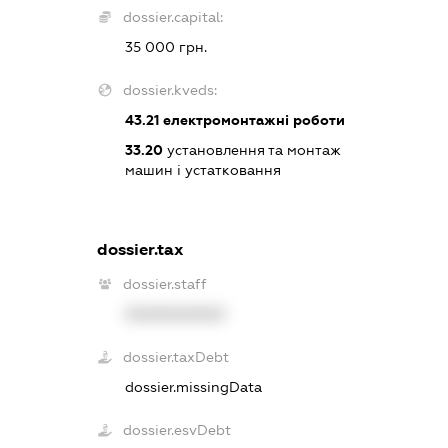
dossier.capital:
35 000 грн.
dossier.kveds:
43.21
електромонтажні роботи
33.20
установлення та монтаж
машин і устатковання
dossier.tax
dossier.staff
XXXXXXXXXX
dossier.taxDebt
dossier.missingData
dossier.esvDebt