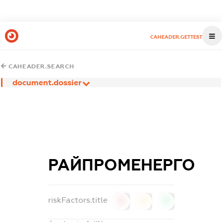
CAHEADER.GETTEST
CAHEADER.SEARCH
document.dossier
РАЙПРОМЕНЕРГО
riskFactors.title
0
0
0