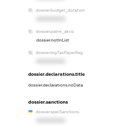
dossier.budget_dotation
XXXXXXXXXX
dossier.palne_akciz
dossier.notInList
dossier.bigTaxPayerReg
XXXXXXXXXX
dossier.declarations.title
dossier.declarations.noData
dossier.sanctions
dossier.specSanctions
XXXXXXXXXX