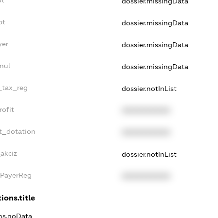
dossier.missingData
bt
dossier.missingData
yer
dossier.missingData
nul
dossier.missingData
e_tax_reg
dossier.notInList
rofit
XXXXXXXXXX
t_dotation
XXXXXXXXXX
_akciz
dossier.notInList
xPayerReg
XXXXXXXXXX
ions.title
ons.noData