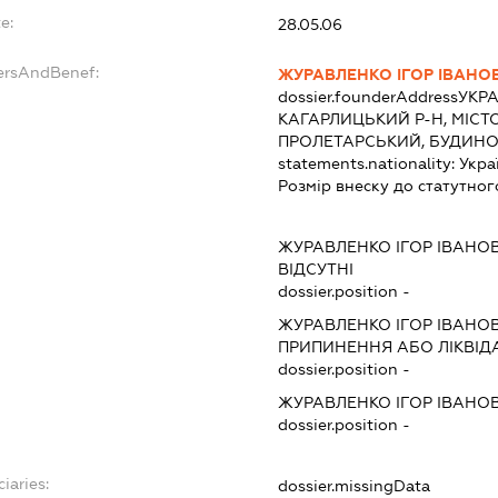
e:
28.05.06
ersAndBenef:
ЖУРАВЛЕНКО ІГОР ІВАНО
dossier.founderAddress
УКРА
КАГАРЛИЦЬКИЙ Р-Н, МІСТ
ПРОЛЕТАРСЬКИЙ, БУДИНО
statements.nationality:
Укра
Розмір внеску до статутног
ЖУРАВЛЕНКО ІГОР ІВАНО
ВІДСУТНІ
dossier.position -
ЖУРАВЛЕНКО ІГОР ІВАНО
ПРИПИНЕННЯ АБО ЛІКВІД
dossier.position -
ЖУРАВЛЕНКО ІГОР ІВАНО
dossier.position -
iaries:
dossier.missingData