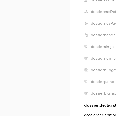
dossier.esvDe
dossier.ndsPa
dossier.ndsAn
dossier.singl
dossier.non_p
dossier.budge
dossier.palne
dossier.bigTa
dossier.declarat
dossier.declarati