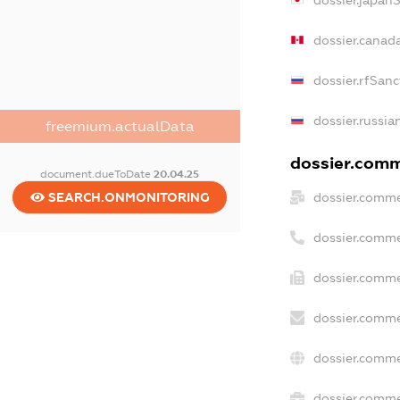
dossier.japan
dossier.canad
dossier.rfSanc
dossier.russia
freemium.actualData
dossier.comme
document.dueToDate
20.04.25
dossier.comme
SEARCH.ONMONITORING
dossier.comme
dossier.comme
dossier.comme
dossier.comme
dossier.commer