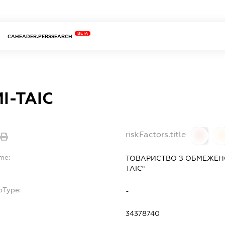
BETA
CAHEADER.PERSSEARCH
І-ТАІС
riskFactors.title
0
me:
ТОВАРИСТВО З ОБМЕЖЕН
ТАІС"
bType:
-
34378740