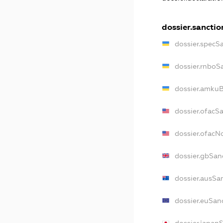
dossier.sanctio
dossier.specS
dossier.rnboS
dossier.amkuB
dossier.ofacS
dossier.ofac
dossier.gbSan
dossier.ausSa
dossier.euSan