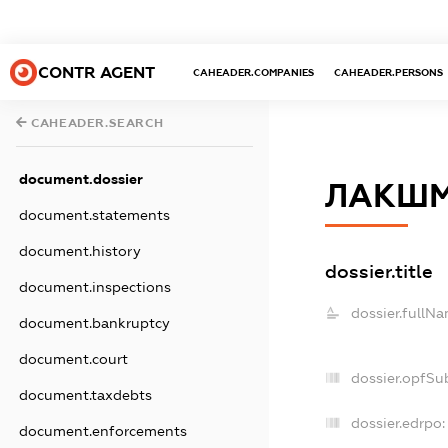
CONTR AGENT
CAHEADER.COMPANIES
CAHEADER.PERSONS
CAHEADER.SEARCH
document.dossier
ЛАКШМ
document.statements
document.history
dossier.title
document.inspections
dossier.fullNa
document.bankruptcy
document.court
dossier.opfSu
document.taxdebts
dossier.edrpo:
document.enforcements