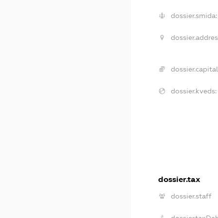
dossier.smida:
dossier.addres
dossier.capital
dossier.kveds:
dossier.tax
dossier.staff
dossier.taxDe