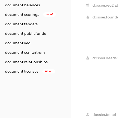
document.balances
dossier.regDat
document.scorings
new!
dossier.found
document.tenders
document.publicfunds
document.ved
document.semantrum
dossier.heads:
document.relationships
document.licenses
new!
dossier.benefic