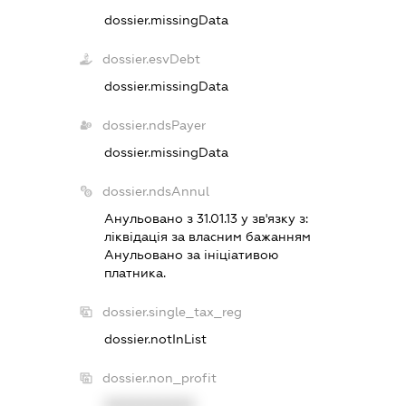
dossier.missingData
dossier.esvDebt
dossier.missingData
dossier.ndsPayer
dossier.missingData
dossier.ndsAnnul
Анульовано з 31.01.13 у зв'язку з:
лiквiдацiя за власним бажанням
Анульовано за iнiцiативою
платника.
dossier.single_tax_reg
dossier.notInList
dossier.non_profit
XXXXXXXXXX