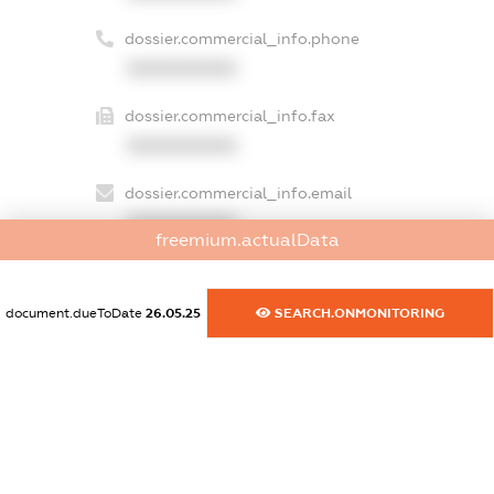
dossier.commercial_info.phone
XXXXXXXXXX
dossier.commercial_info.fax
XXXXXXXXXX
dossier.commercial_info.email
XXXXXXXXXX
freemium.actualData
dossier.commercial_info.website
XXXXXXXXXX
document.dueToDate
26.05.25
SEARCH.ONMONITORING
dossier.commercial_info.activity
XXXXXXXXXX
freemium.exampleText_1
freemium.exampleText_2