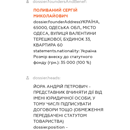
dossier.foundersAndBenef:
ПОЛИВАНИЙ СЕРГІЙ
МИКОЛАЙОВИЧ
dossier.founderAddress
УКРАЇНА,
65000, ОДЕСЬКА ОБЛ., МІСТО
ОДЕСА, ВУЛИЦЯ ВАЛЕНТИНИ
ТЕРЕШКОВОЇ, БУДИНОК 33,
КВАРТИРА 60
statements.nationality:
Україна
Розмір внеску до статутного
фонду (грн.):
35 000
(100 %)
dossier.heads:
ЙОРА АНДРІЙ ПЕТРОВИЧ
-
ПРЕДСТАВНИК
ВЧИНЯТИ ДІЇ ВІД
ІМЕНІ ЮРИДИЧНОЇ ОСОБИ, У
ТОМУ ЧИСЛІ ПІДПИСУВАТИ
ДОГОВОРИ ТОЩО (ОБМЕЖЕННЯ
ПЕРЕДБАЧЕНІ СТАТУТОМ
ТОВАРИСТВА)
dossier.position -