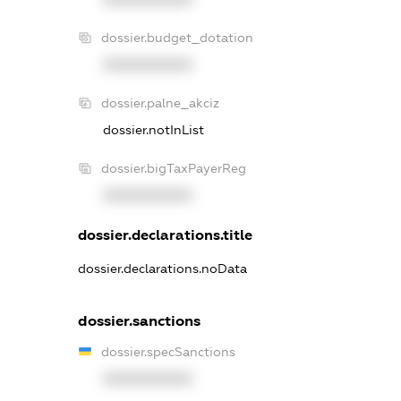
dossier.budget_dotation
XXXXXXXXXX
dossier.palne_akciz
dossier.notInList
dossier.bigTaxPayerReg
XXXXXXXXXX
dossier.declarations.title
dossier.declarations.noData
dossier.sanctions
dossier.specSanctions
XXXXXXXXXX