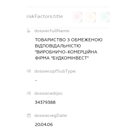
riskFactors.title
0
0
0
dossier.fullName:
ТОВАРИСТВО З ОБМЕЖЕНОЮ
ВІДПОВІДАЛЬНІСТЮ
"ВИРОБНИЧО-КОМЕРЦІЙНА
ФІРМА "БУДКОМІНВЕСТ"
dossier.opfSubType:
-
dossier.edrpo:
34379388
dossier.regDate:
20.04.06