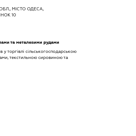
ОБЛ., МІСТО ОДЕСА,
НОК 10
лами та металевими рудами
в у торгівлі сільськогосподарською
ами, текстильною сировиною та