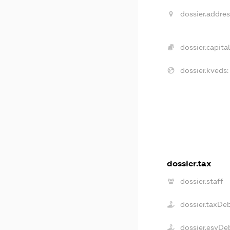
dossier.addres
dossier.capital
dossier.kveds:
dossier.tax
dossier.staff
dossier.taxDe
dossier.esvDe