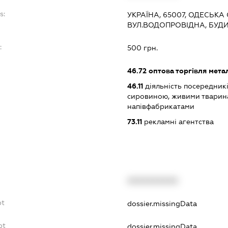
s:
УКРАЇНА, 65007, ОДЕСЬКА 
ВУЛ.ВОДОПРОВІДНА, БУДИ
:
500 грн.
46.72
оптова торгівля мета
46.11
діяльність посередникі
сировиною, живими тварин
напівфабрикатами
73.11
рекламні агентства
XXXXXXXXXX
bt
dossier.missingData
bt
dossier.missingData