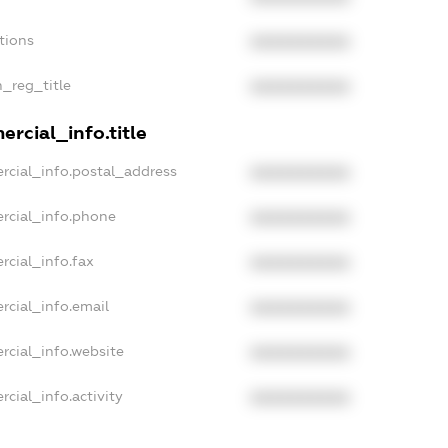
tions
XXXXXXXXXX
n_reg_title
XXXXXXXXXX
rcial_info.title
rcial_info.postal_address
XXXXXXXXXX
rcial_info.phone
XXXXXXXXXX
rcial_info.fax
XXXXXXXXXX
rcial_info.email
XXXXXXXXXX
rcial_info.website
XXXXXXXXXX
cial_info.activity
XXXXXXXXXX