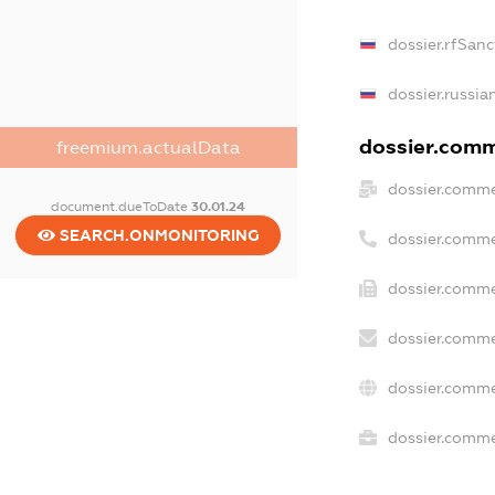
dossier.rfSanc
dossier.russia
dossier.comme
freemium.actualData
dossier.comme
document.dueToDate
30.01.24
SEARCH.ONMONITORING
dossier.comme
dossier.comme
dossier.comme
dossier.comme
dossier.commer