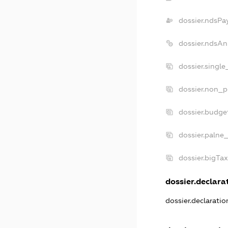
dossier.ndsPa
dossier.ndsAn
dossier.singl
dossier.non_p
dossier.budge
dossier.palne
dossier.bigTa
dossier.declarat
dossier.declarati