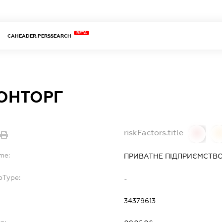
BETA
CAHEADER.PERSSEARCH
ОНТОРГ
riskFactors.title
0
me:
ПРИВАТНЕ ПІДПРИЄМСТВО
bType:
-
34379613