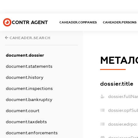
CONTR AGENT
CAHEADER.COMPANIES
CAHEADER.PERSONS
CAHEADER.SEARCH
document.dossier
МЕТАЛ
document.statements
document.history
dossier.title
document.inspections
dossier.fullNa
document.bankruptcy
dossier.opfSu
document.court
document.taxdebts
dossier.edrpo:
document.enforcements