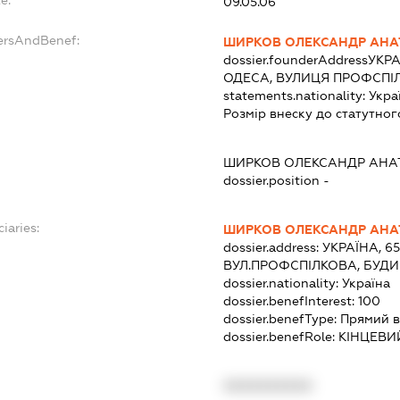
e:
09.05.06
ersAndBenef:
ШИРКОВ ОЛЕКСАНДР АНА
dossier.founderAddress
УКРА
ОДЕСА, ВУЛИЦЯ ПРОФСПІ
statements.nationality:
Укра
Розмір внеску до статутног
ШИРКОВ ОЛЕКСАНДР АНА
dossier.position -
iaries:
ШИРКОВ ОЛЕКСАНДР АНА
dossier.address:
УКРАЇНА, 6
ВУЛ.ПРОФСПІЛКОВА, БУДИ
dossier.nationality:
Україна
dossier.benefInterest:
100
dossier.benefType:
Прямий в
dossier.benefRole:
КІНЦЕВИ
XXXXXXXXXX