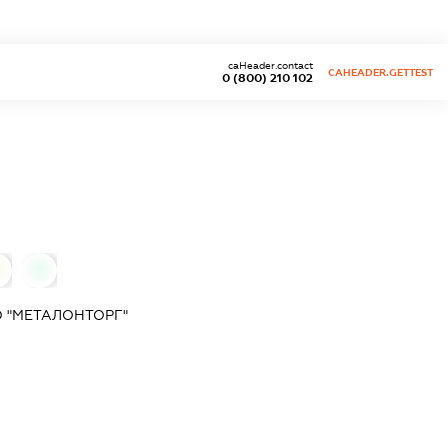
caHeader.contact
CAHEADER.GETTEST
0 (800) 210 102
0
0
 "МЕТАЛОНТОРГ"