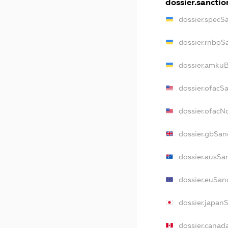
dossier.sanctio
dossier.specS
dossier.rnboS
dossier.amkuB
dossier.ofacS
dossier.ofac
dossier.gbSan
dossier.ausSa
dossier.euSan
dossier.japan
dossier.canad