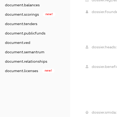
dossier.regDat
document.balances
dossier.found
document.scorings
new!
document.tenders
document.publicfunds
document.ved
dossier.heads:
document.semantrum
document.relationships
dossier.benefic
document.licenses
new!
dossier.smida: