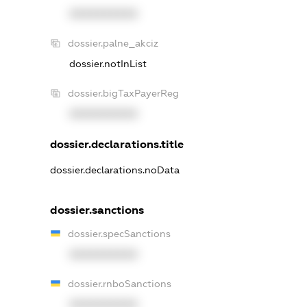
XXXXXXXXXX
dossier.palne_akciz
dossier.notInList
dossier.bigTaxPayerReg
XXXXXXXXXX
dossier.declarations.title
dossier.declarations.noData
dossier.sanctions
dossier.specSanctions
XXXXXXXXXX
dossier.rnboSanctions
XXXXXXXXXX