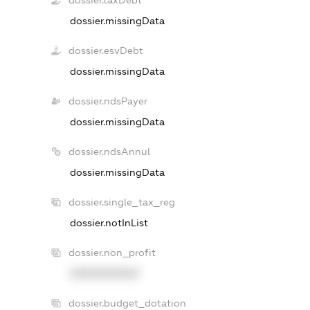
dossier.taxDebt
dossier.missingData
dossier.esvDebt
dossier.missingData
dossier.ndsPayer
dossier.missingData
dossier.ndsAnnul
dossier.missingData
dossier.single_tax_reg
dossier.notInList
dossier.non_profit
XXXXXXXXXX
dossier.budget_dotation