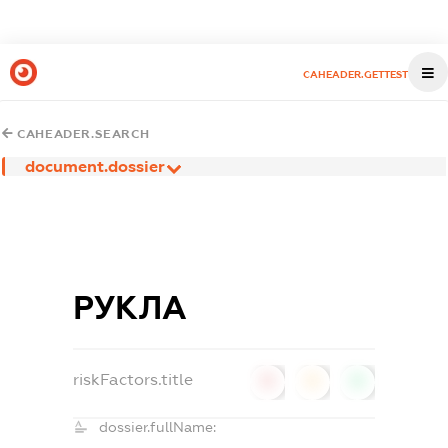
CAHEADER.GETTEST
CAHEADER.SEARCH
document.dossier
РУКЛА
riskFactors.title
0
0
0
dossier.fullName: