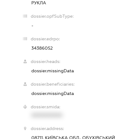
РУКЛА
dossier.opfSubType:
-
dossier.edrpo:
34386052
dossier.heads:
dossier.missingData
dossier.beneficiaries:
dossier.missingData
dossier.smida:
XXXXXXXXXX
dossier.address:
08711, КИЇВСЬКА ОБЛ., ОБУХІВСЬКИЙ