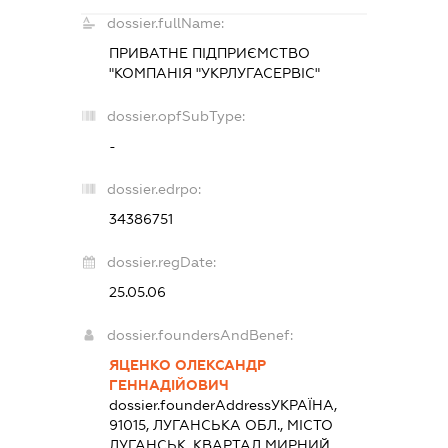
dossier.fullName:
ПРИВАТНЕ ПІДПРИЄМСТВО
"КОМПАНІЯ "УКРЛУГАСЕРВІС"
dossier.opfSubType:
-
dossier.edrpo:
34386751
dossier.regDate:
25.05.06
dossier.foundersAndBenef:
ЯЦЕНКО ОЛЕКСАНДР
ГЕННАДІЙОВИЧ
dossier.founderAddress
УКРАЇНА,
91015, ЛУГАНСЬКА ОБЛ., МІСТО
ЛУГАНСЬК, КВАРТАЛ МИРНИЙ,