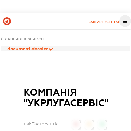
CAHEADER.GETTEST
CAHEADER.SEARCH
document.dossier
КОМПАНІЯ
"УКРЛУГАСЕРВІС"
riskFactors.title
0
0
0