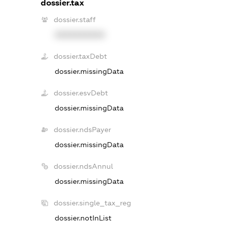
dossier.tax
dossier.staff
XXXXXXXXXX
dossier.taxDebt
dossier.missingData
dossier.esvDebt
dossier.missingData
dossier.ndsPayer
dossier.missingData
dossier.ndsAnnul
dossier.missingData
dossier.single_tax_reg
dossier.notInList