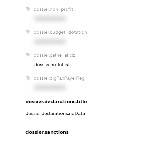
dossier.non_profit
XXXXXXXXXX
dossier.budget_dotation
XXXXXXXXXX
dossier.palne_akciz
dossier.notInList
dossier.bigTaxPayerReg
XXXXXXXXXX
dossier.declarations.title
dossier.declarations.noData
dossier.sanctions