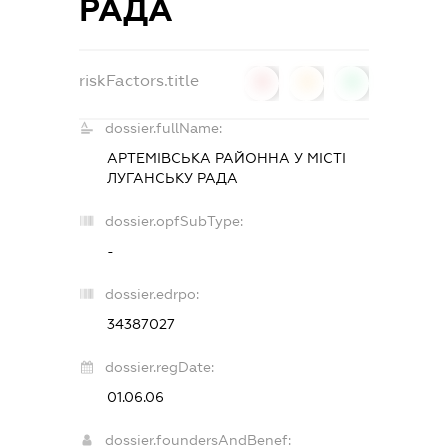
РАДА
riskFactors.title
0
0
0
dossier.fullName:
АРТЕМІВСЬКА РАЙОННА У МІСТІ
ЛУГАНСЬКУ РАДА
dossier.opfSubType:
-
dossier.edrpo:
34387027
dossier.regDate:
01.06.06
dossier.foundersAndBenef: