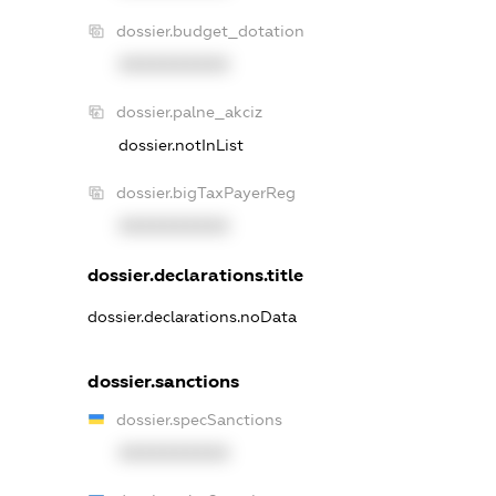
dossier.budget_dotation
XXXXXXXXXX
dossier.palne_akciz
dossier.notInList
dossier.bigTaxPayerReg
XXXXXXXXXX
dossier.declarations.title
dossier.declarations.noData
dossier.sanctions
dossier.specSanctions
XXXXXXXXXX