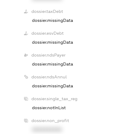
dossier.taxDebt
dossier.missingData
dossier.esvDebt
dossier.missingData
dossier.ndsPayer
dossier.missingData
dossier.ndsAnnul
dossier.missingData
dossier.single_tax_reg
dossier.notInList
dossier.non_profit
XXXXXXXXXX