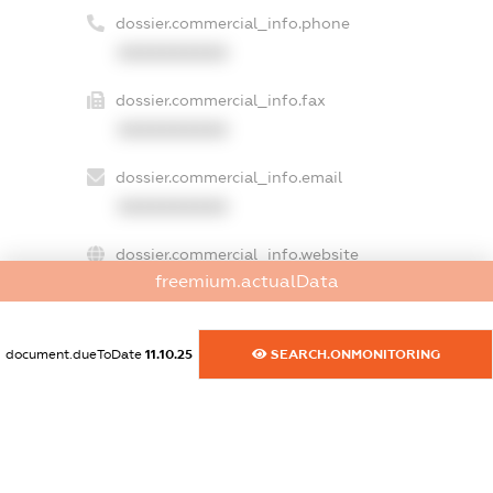
dossier.commercial_info.phone
XXXXXXXXXX
dossier.commercial_info.fax
XXXXXXXXXX
dossier.commercial_info.email
XXXXXXXXXX
dossier.commercial_info.website
freemium.actualData
XXXXXXXXXX
dossier.commercial_info.activity
document.dueToDate
11.10.25
SEARCH.ONMONITORING
XXXXXXXXXX
freemium.exampleText_1
freemium.exampleText_2