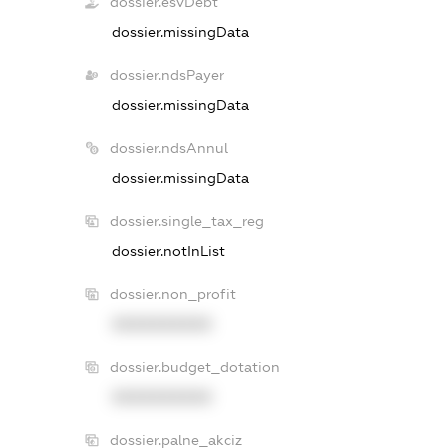
dossier.esvDebt
dossier.missingData
dossier.ndsPayer
dossier.missingData
dossier.ndsAnnul
dossier.missingData
dossier.single_tax_reg
dossier.notInList
dossier.non_profit
XXXXXXXXXX
dossier.budget_dotation
XXXXXXXXXX
dossier.palne_akciz