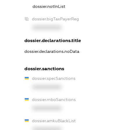
dossier.notInList
dossier.bigTaxPayerReg
XXXXXXXXXX
dossier.declarations.title
dossier.declarations.noData
dossier.sanctions
dossier.specSanctions
XXXXXXXXXX
dossier.rnboSanctions
XXXXXXXXXX
dossier.amkuBlackList
XXXXXXXXXX