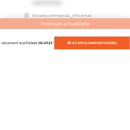
XXXXXXXXXX
dossier.commercial_info.email
XXXXXXXXXX
freemium.actualData
dossier.commercial_info.website
document.dueToDate
06.07.25
SEARCH.ONMONITORING
XXXXXXXXXX
dossier.commercial_info.activity
XXXXXXXXXX
freemium.exampleText_1
freemium.exampleText_2
freemium.anonymousPerSearch2
FREEMIUM.DETAILS
FREEMIUM.REGISTER