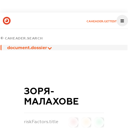
CAHEADER.GETTEST
CAHEADER.SEARCH
document.dossier
ЗОРЯ-
МАЛАХОВЕ
riskFactors.title
0
0
0