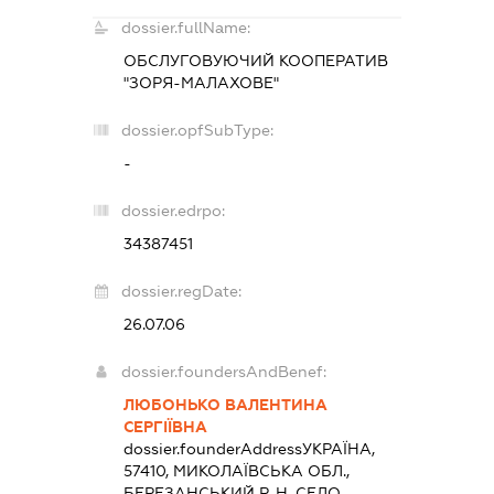
dossier.fullName:
ОБСЛУГОВУЮЧИЙ КООПЕРАТИВ
"ЗОРЯ-МАЛАХОВЕ"
dossier.opfSubType:
-
dossier.edrpo:
34387451
dossier.regDate:
26.07.06
dossier.foundersAndBenef:
ЛЮБОНЬКО ВАЛЕНТИНА
СЕРГІЇВНА
dossier.founderAddress
УКРАЇНА,
57410, МИКОЛАЇВСЬКА ОБЛ.,
БЕРЕЗАНСЬКИЙ Р-Н, СЕЛО