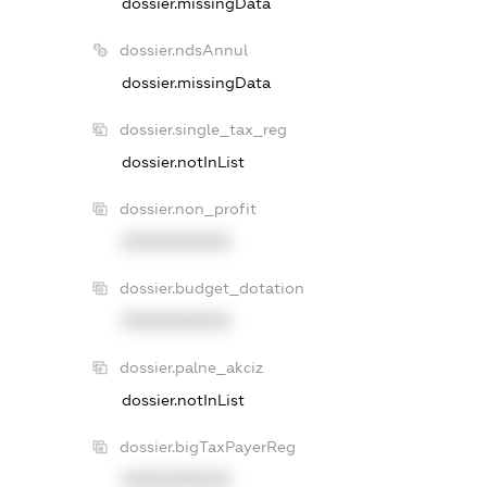
dossier.missingData
dossier.ndsAnnul
dossier.missingData
dossier.single_tax_reg
dossier.notInList
dossier.non_profit
XXXXXXXXXX
dossier.budget_dotation
XXXXXXXXXX
dossier.palne_akciz
dossier.notInList
dossier.bigTaxPayerReg
XXXXXXXXXX