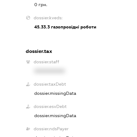
0 грн.
dossier.kveds:
45.33.3
газопровідні роботи
dossier.tax
dossier.staff
XXXXXXXXXX
dossier.taxDebt
dossier.missingData
dossier.esvDebt
dossier.missingData
dossier.ndsPayer