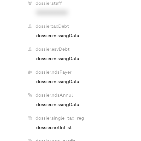
dossier.staff
XXXXXXXXXX
dossier.taxDebt
dossier.missingData
dossier.esvDebt
dossier.missingData
dossier.ndsPayer
dossier.missingData
dossier.ndsAnnul
dossier.missingData
dossier.single_tax_reg
dossier.notInList
dossier.non_profit