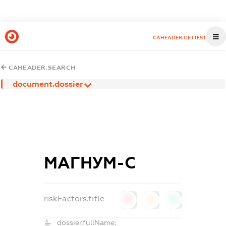
CAHEADER.GETTEST
CAHEADER.SEARCH
document.dossier
МАГНУМ-С
riskFactors.title
0
0
0
dossier.fullName: