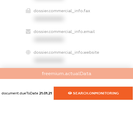
dossier.commercial_info.fax
XXXXXXXXXX
dossier.commercial_info.email
XXXXXXXXXX
dossier.commercial_info.website
XXXXXXXXXX
dossier.commercial_info.activity
freemium.actualData
XXXXXXXXXX
document.dueToDate
21.01.21
SEARCH.ONMONITORING
freemium.exampleText_1
freemium.exampleText_2
freemium.anonymousPerSearch2
FREEMIUM.DETAILS