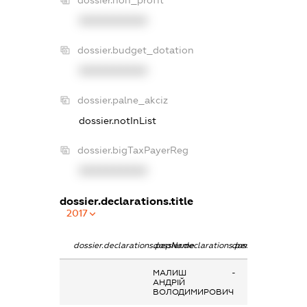
XXXXXXXXXX
dossier.budget_dotation
XXXXXXXXXX
dossier.palne_akciz
dossier.notInList
dossier.bigTaxPayerReg
XXXXXXXXXX
dossier.declarations.title
2017
dossier.declarations.pepName
dossier.declarations.personName
dossier.declaratio
МАЛИШ
-
АНДРІЙ
ВОЛОДИМИРОВИЧ