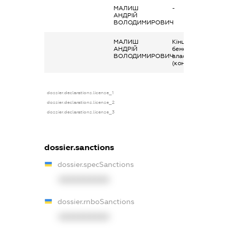
МАЛИШ
-
АНДРІЙ
ВОЛОДИМИРОВИЧ
МАЛИШ
Кінцевий
АНДРІЙ
бенефіціарний
ВОЛОДИМИРОВИЧ
власник
(контролер)
dossier.declarations.license_1
dossier.declarations.license_2
dossier.declarations.license_3
dossier.sanctions
dossier.specSanctions
XXXXXXXXXX
dossier.rnboSanctions
XXXXXXXXXX