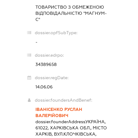
ТОВАРИСТВО З ОБМЕЖЕНОЮ
ВІДПОВІДАЛЬНІСТЮ "МАГНУМ-
С"
dossier.opfSubType:
-
dossier.edrpo:
34389658
dossier.regDate:
14.06.06
dossier.foundersAndBenef:
ІВАНІСЕНКО РУСЛАН
ВАЛЕРІЙОВИЧ
dossier.founderAddress
УКРАЇНА,
61022, ХАРКІВСЬКА ОБЛ., МІСТО
ХАРКІВ, ВУЛ.КЛОЧКІВСЬКА,