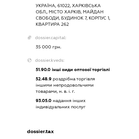
УКРАЇНА, 61022, ХАРКІВСЬКА
ОБЛ., МІСТО ХАРКІВ, МАЙДАН
СВОБОДИ, БУДИНОК 7, КОРПУС 1,
КВАРТИРА 262
dossier.capital:
35 000 грн.
dossier.kveds:
51.90.0
інші види оптової торгівлі
52.48.9
роздрібна торгівля
іншими непродовольчими
товарами, н. в. і. г.
93.05.0
надання інших
індивідуальних послуг
dossier.tax