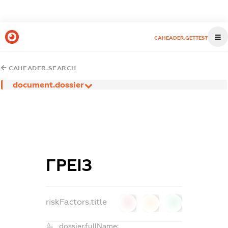
CAHEADER.GETTEST
CAHEADER.SEARCH
document.dossier
ГРЕІЗ
riskFactors.title
0
0
0
dossier.fullName: