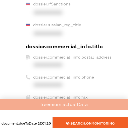
dossier.rfSanctions
XXXXXXXXXX
dossier.russian_reg_title
XXXXXXXXXX
dossier.commercial_info.title
dossier.commercial_info.postal_address
XXXXXXXXXX
dossier.commercial_info.phone
XXXXXXXXXX
dossier.commercial_info.fax
freemium.actualData
XXXXXXXXXX
dossier.commercial_info.email
document.dueToDate
27.01.20
SEARCH.ONMONITORING
XXXXXXXXXX