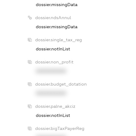
dossier.missingData
dossier.ndsAnnul
dossier.missingData
dossier.single_tax_reg
dossier.notInList
dossier.non_profit
XXXXXXXXXX
dossier.budget_dotation
XXXXXXXXXX
dossier.palne_akciz
dossier.notInList
dossier.bigTaxPayerReg