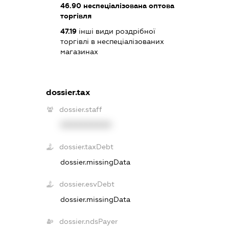
46.90
неспеціалізована оптова
торгівля
47.19
інші види роздрібної
торгівлі в неспеціалізованих
магазинах
dossier.tax
dossier.staff
XXXXXXXXXX
dossier.taxDebt
dossier.missingData
dossier.esvDebt
dossier.missingData
dossier.ndsPayer