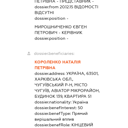
ПЕТРІВНА
-
ПРЕДСТАВНИК
-
dossier.from 20.12.15
ВІДОМОСТІ
ВІДСУТНІ
dossier.position -
МИРОШНИЧЕНКО ЄВГЕН
ПЕТРОВИЧ
-
КЕРІВНИК
dossier.position -
dossier.beneficiaries:
КОРОЛЕНКО НАТАЛІЯ
ПЕТРІВНА
dossier.address:
УКРАЇНА, 63501,
ХАРКІВСЬКА ОБЛ.,
ЧУГУЇВСЬКИЙ Р-Н, МІСТО
ЧУГУЇВ, АВІАТОР МІКРОРАЙОН,
БУДИНОК 139, КВАРТИРА 51
dossier.nationality:
Україна
dossier.benefInterest:
50
dossier.benefType:
Прямий
вирішальний вплив
dossier.benefRole:
КІНЦЕВИЙ