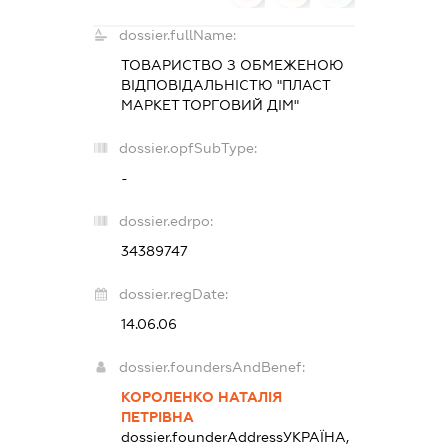
dossier.fullName:
ТОВАРИСТВО З ОБМЕЖЕНОЮ
ВІДПОВІДАЛЬНІСТЮ "ПЛАСТ
МАРКЕТ ТОРГОВИЙ ДІМ"
dossier.opfSubType:
-
dossier.edrpo:
34389747
dossier.regDate:
14.06.06
dossier.foundersAndBenef:
КОРОЛЕНКО НАТАЛІЯ
ПЕТРІВНА
dossier.founderAddress
УКРАЇНА,