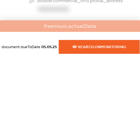
dossier.commercial_info.postal_address
XXXXXXXXXX
dossier.commercial_info.phone
freemium.actualData
XXXXXXXXXX
dossier.commercial_info.fax
document.dueToDate
05.05.25
SEARCH.ONMONITORING
XXXXXXXXXX
dossier.commercial_info.email
XXXXXXXXXX
dossier.commercial_info.website
XXXXXXXXXX
dossier.commercial_info.activity
XXXXXXXXXX