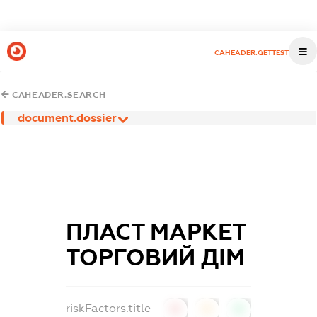
CAHEADER.GETTEST
CAHEADER.SEARCH
document.dossier
ПЛАСТ МАРКЕТ
ТОРГОВИЙ ДІМ
riskFactors.title
0
0
0