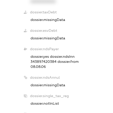
XXXXXXXXXX
dossier.taxDebt
dossier.missingData
dossier.esvDebt
dossier.missingData
dossier.ndsPayer
dossier.yes
dossier.ndsInn
343897420384
dossier.from
08.08.06
dossier.ndsAnnul
dossier.missingData
dossier.single_tax_reg
dossier.notInList