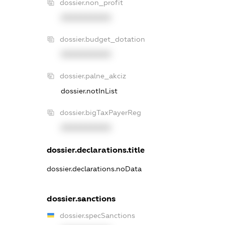
dossier.non_profit
XXXXXXXXXX
dossier.budget_dotation
XXXXXXXXXX
dossier.palne_akciz
dossier.notInList
dossier.bigTaxPayerReg
XXXXXXXXXX
dossier.declarations.title
dossier.declarations.noData
dossier.sanctions
dossier.specSanctions