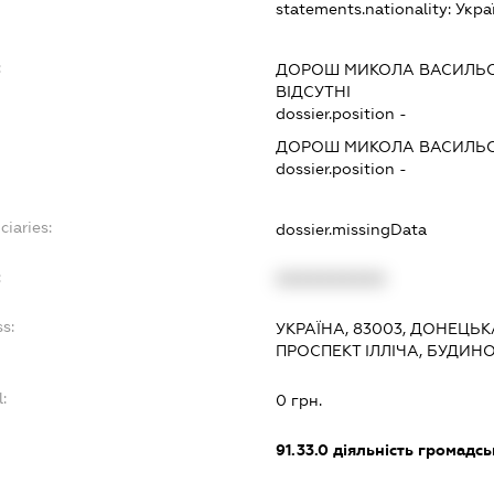
statements.nationality:
Укра
:
ДОРОШ МИКОЛА ВАСИЛЬ
ВІДСУТНІ
dossier.position -
ДОРОШ МИКОЛА ВАСИЛЬ
dossier.position -
ciaries:
dossier.missingData
:
XXXXXXXXXX
ss:
УКРАЇНА, 83003, ДОНЕЦЬК
ПРОСПЕКТ ІЛЛІЧА, БУДИНО
l:
0 грн.
:
91.33.0
діяльність громадськи