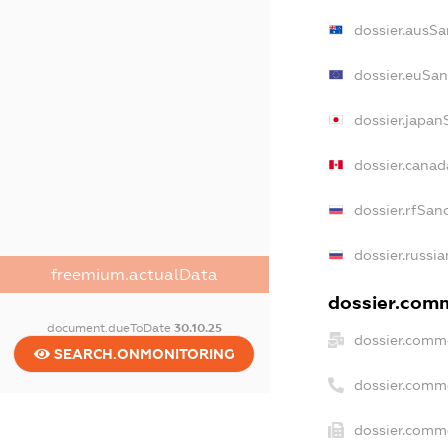
dossier.ausSa
dossier.euSan
dossier.japan
dossier.cana
dossier.rfSan
dossier.russi
freemium.actualData
dossier.comm
document.dueToDate
30.10.25
dossier.comm
SEARCH.ONMONITORING
dossier.comm
dossier.comme