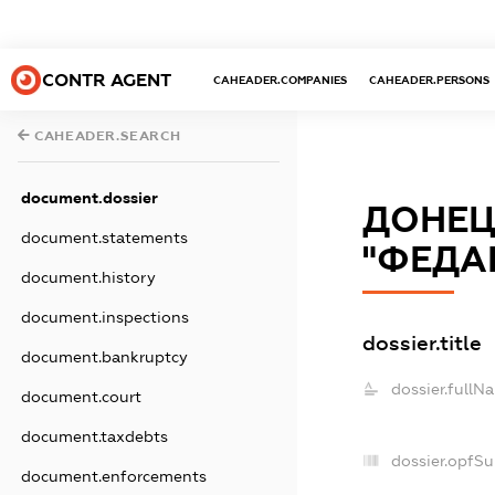
CONTR AGENT
CAHEADER.COMPANIES
CAHEADER.PERSONS
CAHEADER.SEARCH
document.dossier
ДОНЕЦ
document.statements
"ФЕДА
document.history
document.inspections
dossier.title
document.bankruptcy
dossier.fullN
document.court
document.taxdebts
dossier.opfS
document.enforcements