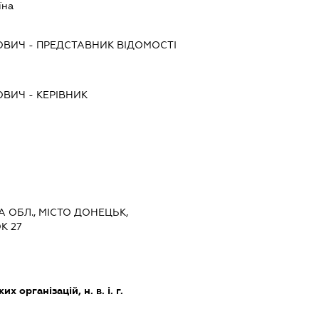
їна
ОВИЧ
-
ПРЕДСТАВНИК
ВІДОМОСТІ
ОВИЧ
-
КЕРІВНИК
А ОБЛ., МІСТО ДОНЕЦЬК,
К 27
х організацій, н. в. і. г.