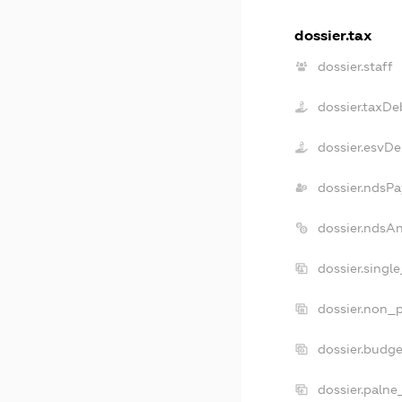
dossier.tax
dossier.staff
dossier.taxDe
dossier.esvDe
dossier.ndsPa
dossier.ndsA
dossier.singl
dossier.non_p
dossier.budg
dossier.palne