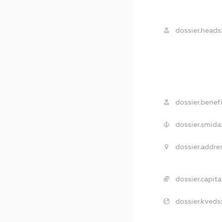
dossier.heads
dossier.benefi
dossier.smida
dossier.addre
dossier.capita
dossier.kveds