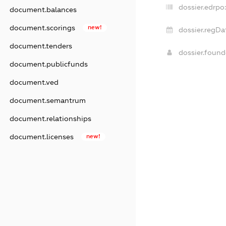
dossier.edrpo
document.balances
document.scorings
new!
dossier.regDa
document.tenders
dossier.foun
document.publicfunds
document.ved
document.semantrum
document.relationships
document.licenses
new!