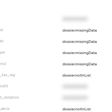
XXXXXXXXXX
bt
dossier.missingData
bt
dossier.missingData
yer
dossier.missingData
nnul
dossier.missingData
e_tax_reg
dossier.notInList
rofit
XXXXXXXXXX
et_dotation
XXXXXXXXXX
_akciz
dossier.notInList