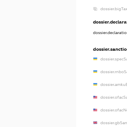
dossier.bigT
dossier.declara
dossier.declarati
dossier.sancti
dossier.specS
dossier.rnboS
dossier.amkuB
dossier.ofacS
dossier.ofac
dossier.gbSa