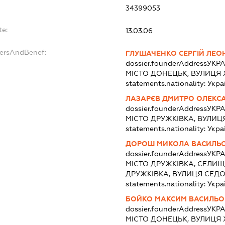
:
34399053
te:
13.03.06
dersAndBenef:
ГЛУШАЧЕНКО СЕРГІЙ ЛЕО
dossier.founderAddress
УКРА
МІСТО ДОНЕЦЬК, ВУЛИЦЯ 
statements.nationality:
Укра
ЛАЗАРЄВ ДМИТРО ОЛЕКС
dossier.founderAddress
УКРА
МІСТО ДРУЖКІВКА, ВУЛИЦ
statements.nationality:
Укра
ДОРОШ МИКОЛА ВАСИЛЬ
dossier.founderAddress
УКРА
МІСТО ДРУЖКІВКА, СЕЛИЩ
ДРУЖКІВКА, ВУЛИЦЯ СЕДО
statements.nationality:
Укра
БОЙКО МАКСИМ ВАСИЛЬ
dossier.founderAddress
УКРА
МІСТО ДОНЕЦЬК, ВУЛИЦЯ 