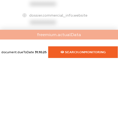
XXXXXXXXXX
dossier.commercial_info.website
XXXXXXXXXX
dossier.commercial_info.activity
freemium.actualData
XXXXXXXXXX
document.dueToDate
31.10.25
SEARCH.ONMONITORING
freemium.exampleText_1
freemium.exampleText_2
freemium.anonymousPerSearch2
FREEMIUM.DETAILS
FREEMIUM.REGISTER