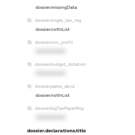
dossier.missingData
dossier.single_tax_reg
dossier.notInList
dossier.non_profit
XXXXXXXXXX
dossier.budget_dotation
XXXXXXXXXX
dossier.palne_akciz
dossier.notInList
dossier.bigTaxPayerReg
XXXXXXXXXX
dossier.declarations.title