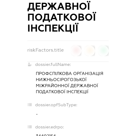
ДЕРЖАВНОЇ
ПОДАТКОВОЇ
ІНСПЕКЦІЇ
riskFactors.title
0
0
0
dossier.fullName:
ПРОФСПІЛКОВА ОРГАНІЗАЦІЯ
НИЖНЬОСІРОГОЗЬКОЇ
МІЖРАЙОННОЇ ДЕРЖАВНОЇ
ПОДАТКОВОЇ ІНСПЕКЦІЇ
dossier.opfSubType:
-
dossier.edrpo:
34402154