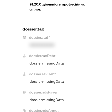
91.20.0
діяльність професійних
спілок
dossier.tax
dossier.staff
XXXXXXXXXX
dossier.taxDebt
dossier.missingData
dossier.esvDebt
dossier.missingData
dossier.ndsPayer
dossier.missingData
dossier.ndsAnnul