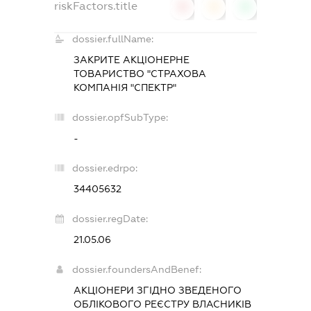
riskFactors.title
0
0
0
dossier.fullName:
ЗАКРИТЕ АКЦІОНЕРНЕ
ТОВАРИСТВО "СТРАХОВА
КОМПАНІЯ "СПЕКТР"
dossier.opfSubType:
-
dossier.edrpo:
34405632
dossier.regDate:
21.05.06
dossier.foundersAndBenef:
АКЦІОНЕРИ ЗГІДНО ЗВЕДЕНОГО
ОБЛІКОВОГО РЕЄСТРУ ВЛАСНИКІВ