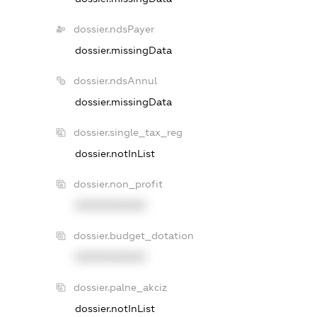
dossier.ndsPayer
dossier.missingData
dossier.ndsAnnul
dossier.missingData
dossier.single_tax_reg
dossier.notInList
dossier.non_profit
XXXXXXXXXX
dossier.budget_dotation
XXXXXXXXXX
dossier.palne_akciz
dossier.notInList