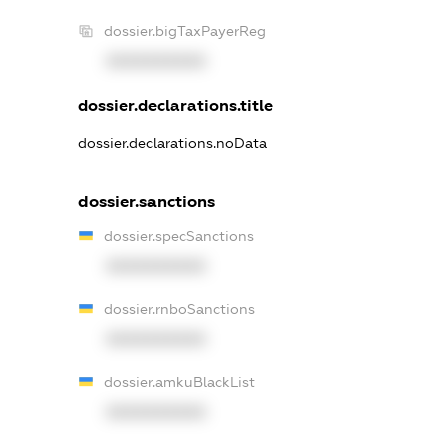
dossier.bigTaxPayerReg
XXXXXXXXXX
dossier.declarations.title
dossier.declarations.noData
dossier.sanctions
dossier.specSanctions
XXXXXXXXXX
dossier.rnboSanctions
XXXXXXXXXX
dossier.amkuBlackList
XXXXXXXXXX