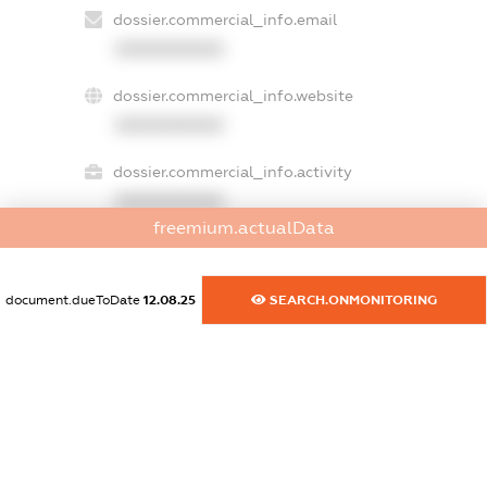
dossier.commercial_info.email
XXXXXXXXXX
dossier.commercial_info.website
XXXXXXXXXX
dossier.commercial_info.activity
XXXXXXXXXX
freemium.actualData
freemium.exampleText_1
document.dueToDate
12.08.25
SEARCH.ONMONITORING
freemium.exampleText_2
freemium.anonymousPerSearch2
FREEMIUM.DETAILS
FREEMIUM.REGISTER