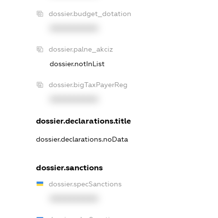
dossier.budget_dotation
XXXXXXXXXX
dossier.palne_akciz
dossier.notInList
dossier.bigTaxPayerReg
XXXXXXXXXX
dossier.declarations.title
dossier.declarations.noData
dossier.sanctions
dossier.specSanctions
XXXXXXXXXX