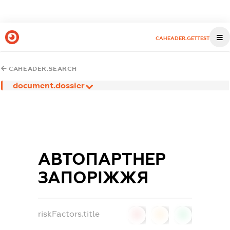
CAHEADER.GETTEST
CAHEADER.SEARCH
document.dossier
АВТОПАРТНЕР
ЗАПОРІЖЖЯ
riskFactors.title
0
0
0