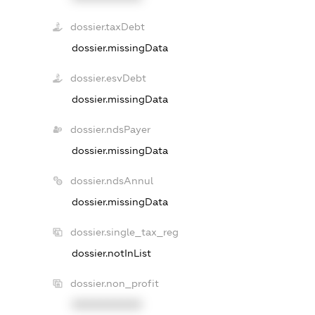
dossier.taxDebt
dossier.missingData
dossier.esvDebt
dossier.missingData
dossier.ndsPayer
dossier.missingData
dossier.ndsAnnul
dossier.missingData
dossier.single_tax_reg
dossier.notInList
dossier.non_profit
XXXXXXXXXX