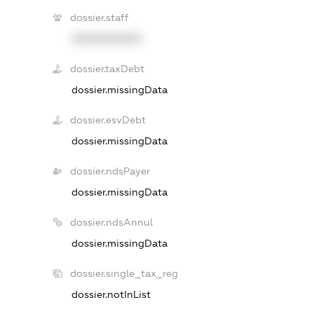
dossier.staff
XXXXXXXXXX
dossier.taxDebt
dossier.missingData
dossier.esvDebt
dossier.missingData
dossier.ndsPayer
dossier.missingData
dossier.ndsAnnul
dossier.missingData
dossier.single_tax_reg
dossier.notInList