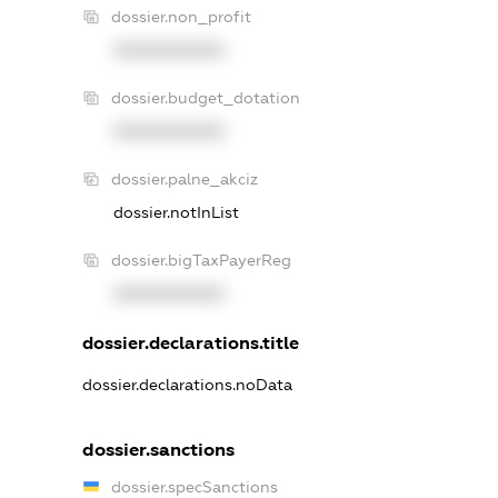
dossier.non_profit
XXXXXXXXXX
dossier.budget_dotation
XXXXXXXXXX
dossier.palne_akciz
dossier.notInList
dossier.bigTaxPayerReg
XXXXXXXXXX
dossier.declarations.title
dossier.declarations.noData
dossier.sanctions
dossier.specSanctions