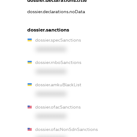
dossier.declarations.title
dossier.declarations.noData
dossier.sanctions
dossier.specSanctions
XXXXXXXXXX
dossier.rnboSanctions
XXXXXXXXXX
dossier.amkuBlackList
XXXXXXXXXX
dossier.ofacSanctions
XXXXXXXXXX
dossier.ofacNonSdnSanctions