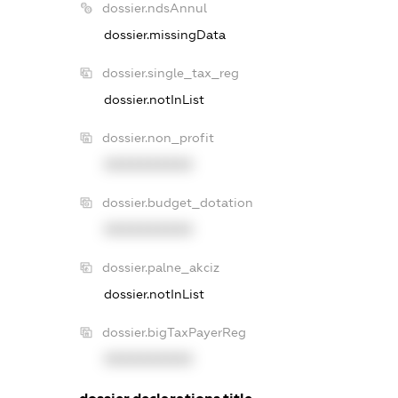
dossier.ndsAnnul
dossier.missingData
dossier.single_tax_reg
dossier.notInList
dossier.non_profit
XXXXXXXXXX
dossier.budget_dotation
XXXXXXXXXX
dossier.palne_akciz
dossier.notInList
dossier.bigTaxPayerReg
XXXXXXXXXX