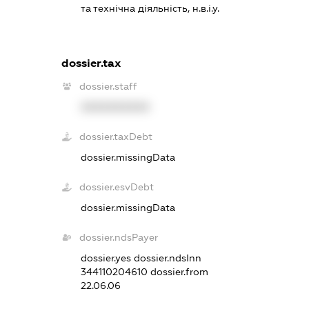
та технічна діяльність, н.в.і.у.
dossier.tax
dossier.staff
XXXXXXXXXX
dossier.taxDebt
dossier.missingData
dossier.esvDebt
dossier.missingData
dossier.ndsPayer
dossier.yes
dossier.ndsInn
344110204610
dossier.from
22.06.06