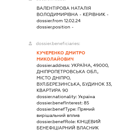
ВАЛЕНТІРОВА НАТАЛІЯ
ВОЛОДИМИРІВНА
-
КЕРІВНИК
-
dossier.from 12.02.24
dossier.position -
dossier.beneficiaries:
КУЧЕРЕНКО ДМИТРО
МИКОЛАЙОВИЧ
dossier.address:
УКРАЇНА, 49000,
ДНІПРОПЕТРОВСЬКА ОБЛ.,
МІСТО ДНІПРО,
ВУЛ.БЕРЕЗИНСЬКА, БУДИНОК 33,
КВАРТИРА 90
dossier.nationality:
Україна
dossier.benefInterest:
85
dossier.benefType:
Прямий
вирішальний вплив
dossier.benefRole:
КІНЦЕВИЙ
БЕНЕФІЦІАРНИЙ ВЛАСНИК