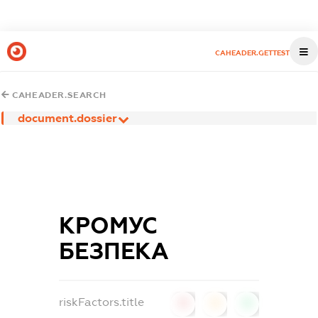
CAHEADER.GETTEST
CAHEADER.SEARCH
document.dossier
КРОМУС
БЕЗПЕКА
riskFactors.title
0
0
0