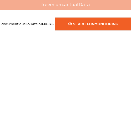
freemium.actualData
dossier.commercial_info.activity
XXXXXXXXXX
document.dueToDate
30.06.25
SEARCH.ONMONITORING
freemium.exampleText_1
freemium.exampleText_2
freemium.anonymousPerSearch2
FREEMIUM.DETAILS
FREEMIUM.REGISTER