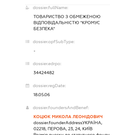
dossier.fullName:
ТОВАРИСТВО З ОБМЕЖЕНОЮ
ВІДПОВІДАЛЬНІСТЮ "КРОМУС
БЕЗПЕКА"
dossier.opfSubType:
-
dossier.edrpo:
34424482
dossier.regDate:
18.05.06
dossier.foundersAndBenef:
КОЦЮК МИКОЛА ЛЕОНІДОВИЧ
dossier.founderAddress
УКРАЇНА,
02218, ПЕРОВА, 23, 24, КИЇВ
Розмір внеску до статутного фонду