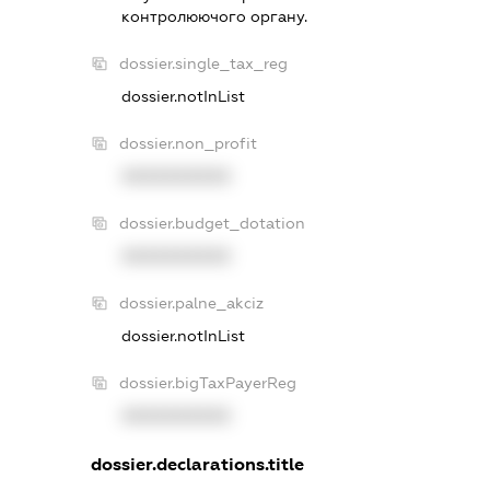
контролюючого органу.
dossier.single_tax_reg
dossier.notInList
dossier.non_profit
XXXXXXXXXX
dossier.budget_dotation
XXXXXXXXXX
dossier.palne_akciz
dossier.notInList
dossier.bigTaxPayerReg
XXXXXXXXXX
dossier.declarations.title