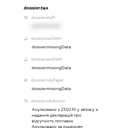
dossier.tax
dossier.staff
XXXXXXXXXX
dossier.taxDebt
dossier.missingData
dossier.esvDebt
dossier.missingData
dossier.ndsPayer
dossier.missingData
dossier.ndsAnnul
Анульовано з 23.02.10 у зв'язку з:
надання декларацiй про
вiдсутнiсть поставок
Анульовано за рiшенням