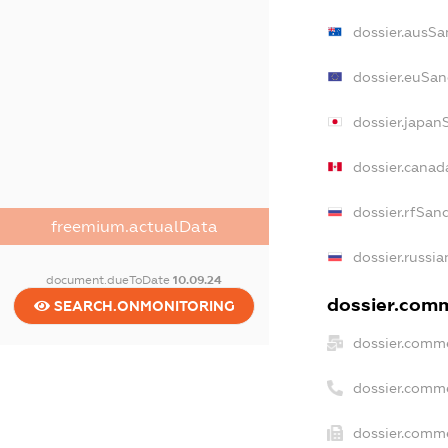
dossier.ausSa
dossier.euSan
dossier.japan
dossier.cana
dossier.rfSan
freemium.actualData
dossier.russia
document.dueToDate
10.09.24
dossier.comm
SEARCH.ONMONITORING
dossier.comme
dossier.comm
dossier.comme