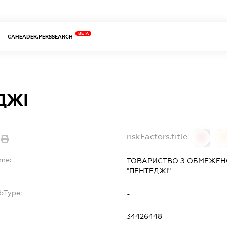
BETA
CAHEADER.PERSSEARCH
ДЖІ
riskFactors.title
0
ame:
ТОВАРИСТВО З ОБМЕЖЕН
"ПЕНТЕДЖІ"
bType:
-
34426448