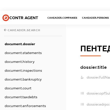
CONTR AGENT
CAHEADER.COMPANIES
CAHEADER.PERSONS
CAHEADER.SEARCH
document.dossier
ПЕНТЕ
document.statements
document.history
dossier.title
document.inspections
dossier.fullN
document.bankruptcy
document.court
dossier.opfSu
document.taxdebts
dossier.edrpo:
document.enforcements