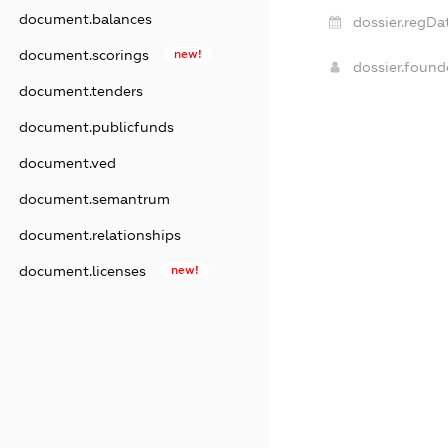
document.balances
dossier.regDa
document.scorings
new!
dossier.foun
document.tenders
document.publicfunds
document.ved
document.semantrum
document.relationships
document.licenses
new!