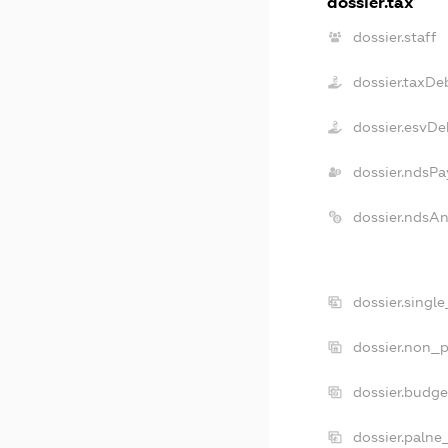
dossier.tax
dossier.staff
dossier.taxDe
dossier.esvDe
dossier.ndsPa
dossier.ndsA
dossier.singl
dossier.non_p
dossier.budg
dossier.palne