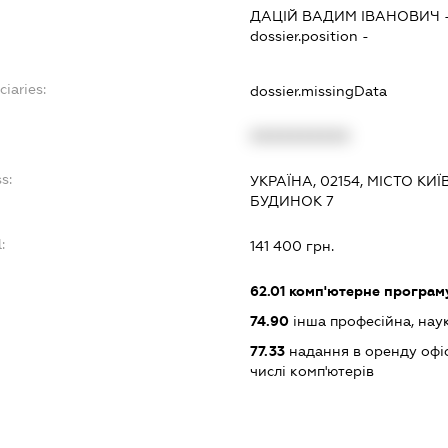
:
ДАЦІЙ ВАДИМ ІВАНОВИЧ
dossier.position -
ciaries:
dossier.missingData
:
XXXXXXXXXX
s:
УКРАЇНА, 02154, МІСТО КИ
БУДИНОК 7
:
141 400 грн.
62.01
комп'ютерне програм
74.90
інша професійна, науков
77.33
надання в оренду офіс
числі комп'ютерів