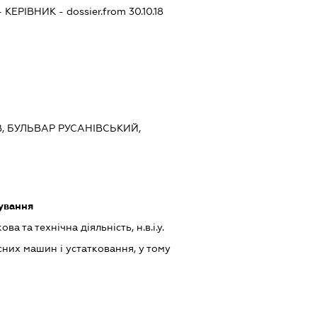
-
КЕРІВНИК
- dossier.from 30.10.18
ЇВ, БУЛЬВАР РУСАНІВСЬКИЙ,
ування
а та технічна діяльність, н.в.і.у.
них машин і устатковання, у тому