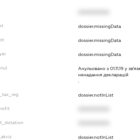
XXXXXXXXXX
bt
dossier.missingData
bt
dossier.missingData
yer
dossier.missingData
nnul
Анульовано з 01.11.19 у зв'яз
ненадання декларацiй
.
e_tax_reg
dossier.notInList
rofit
XXXXXXXXXX
et_dotation
XXXXXXXXXX
_akciz
dossier.notInList