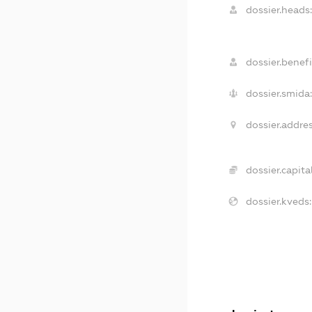
dossier.heads
dossier.benefi
dossier.smida
dossier.addres
dossier.capital
dossier.kveds: