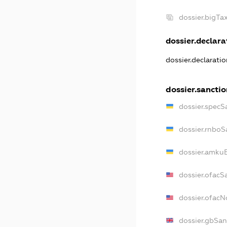
dossier.bigT
dossier.declarat
dossier.declarati
dossier.sancti
dossier.specS
dossier.rnboS
dossier.amkuB
dossier.ofacS
dossier.ofac
dossier.gbSan