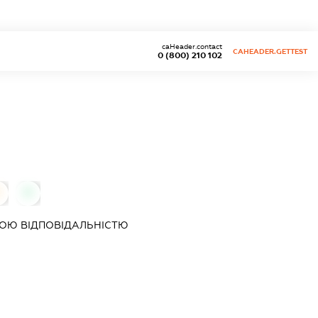
caHeader.contact
CAHEADER.GETTEST
0 (800) 210 102
0
0
ОЮ ВІДПОВІДАЛЬНІСТЮ