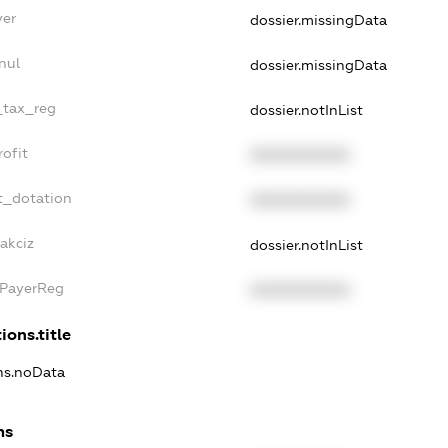
yer
dossier.missingData
nul
dossier.missingData
_tax_reg
dossier.notInList
ofit
XXXXXXXXXX
t_dotation
XXXXXXXXXX
akciz
dossier.notInList
xPayerReg
XXXXXXXXXX
ions.title
ons.noData
ns