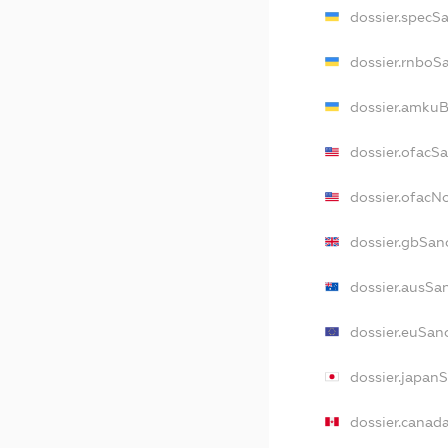
dossier.specS
dossier.rnboS
dossier.amkuB
dossier.ofacS
dossier.ofac
dossier.gbSan
dossier.ausSa
dossier.euSan
dossier.japan
dossier.canad