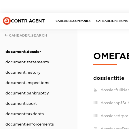
CONTR AGENT
CAHEADER.COMPANIES
CAHEADER.PERSONS
CAHEADER.SEARCH
document.dossier
ОМЕГА
document.statements
document.history
dossier.title
document.inspections
dossier.fullNa
document.bankruptcy
dossier.opfSu
document.court
document.taxdebts
dossier.edrpo:
document.enforcements
dossier.regDat