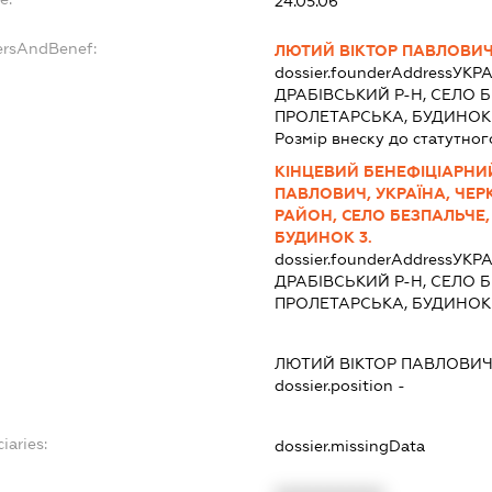
24.05.06
ersAndBenef:
ЛЮТИЙ ВІКТОР ПАВЛОВИ
dossier.founderAddress
УКРА
ДРАБІВСЬКИЙ Р-Н, СЕЛО 
ПРОЛЕТАРСЬКА, БУДИНОК
Розмір внеску до статутног
КІНЦЕВИЙ БЕНЕФІЦІАРНИ
ПАВЛОВИЧ, УКРАЇНА, ЧЕР
РАЙОН, СЕЛО БЕЗПАЛЬЧЕ,
БУДИНОК 3.
dossier.founderAddress
УКРА
ДРАБІВСЬКИЙ Р-Н, СЕЛО 
ПРОЛЕТАРСЬКА, БУДИНОК
ЛЮТИЙ ВІКТОР ПАВЛОВИ
dossier.position -
iaries:
dossier.missingData