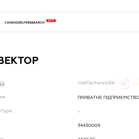
BETA
CAHEADER.PERSSEARCH
ВЕКТОР
riskFactors.title
0
0
me:
ПРИВАТНЕ ПІДПРИЄМСТВО
bType:
-
34430009
e: