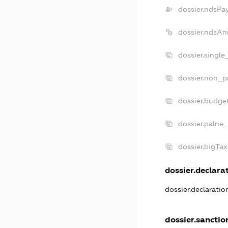
dossier.ndsPa
dossier.ndsAn
dossier.single
dossier.non_pr
dossier.budge
dossier.palne_
dossier.bigTa
dossier.declarat
dossier.declarati
dossier.sanctio