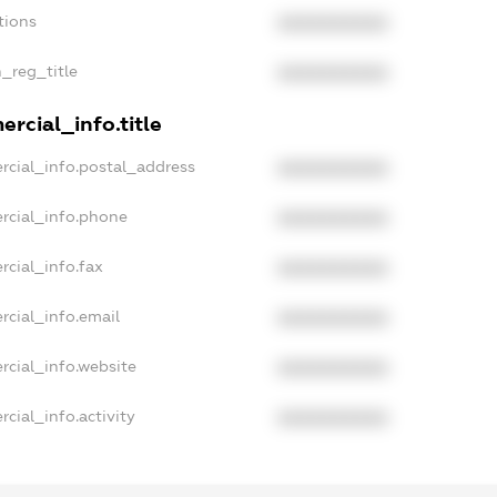
tions
XXXXXXXXXX
n_reg_title
XXXXXXXXXX
rcial_info.title
rcial_info.postal_address
XXXXXXXXXX
rcial_info.phone
XXXXXXXXXX
rcial_info.fax
XXXXXXXXXX
rcial_info.email
XXXXXXXXXX
rcial_info.website
XXXXXXXXXX
cial_info.activity
XXXXXXXXXX