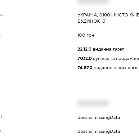
XXXXXXXXXX
s:
УКРАЇНА, 01001, МІСТО КИ
БУДИНОК 13
:
100 грн.
22.12.0
видання газет
70.12.0
купівля та продаж в
74.87.0
надання інших коме
XXXXXXXXXX
bt
dossier.missingData
bt
dossier.missingData