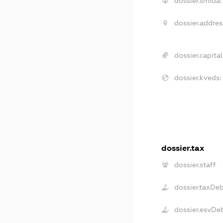
dossier.smida:
dossier.addres
dossier.capital
dossier.kveds:
dossier.tax
dossier.staff
dossier.taxDe
dossier.esvDe