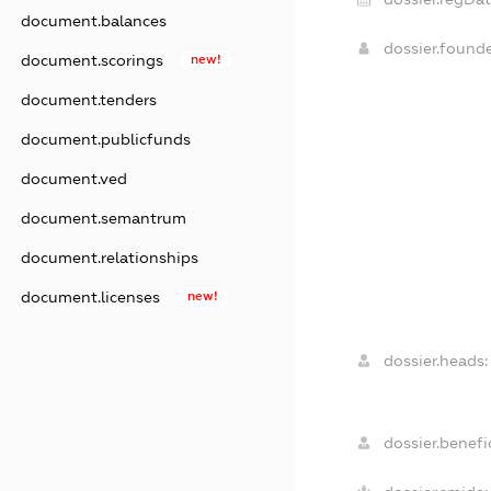
document.balances
dossier.found
document.scorings
new!
document.tenders
document.publicfunds
document.ved
document.semantrum
document.relationships
document.licenses
new!
dossier.heads:
dossier.benefic