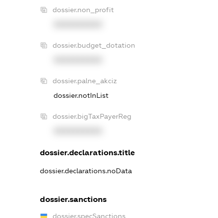
dossier.non_profit
XXXXXXXXXX
dossier.budget_dotation
XXXXXXXXXX
dossier.palne_akciz
dossier.notInList
dossier.bigTaxPayerReg
XXXXXXXXXX
dossier.declarations.title
dossier.declarations.noData
dossier.sanctions
dossier.specSanctions