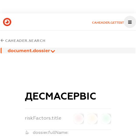
CAHEADER.GETTEST
CAHEADER.SEARCH
document.dossier
ДЕСМАСЕРВІС
riskFactors.title
0
0
0
dossier.fullName: