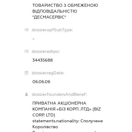
ТОВАРИСТВО З ОБМЕЖЕНОЮ
ВІДПОВІДАЛЬНІСТЮ
"ДЕСМАСЕРВІС"
dossier.opfSubType:
-
dossier.edrpo:
34435688
dossier.regDate:
06.06.06
dossier.foundersAndBenef:
ПРИВАТНА АКЦІОНЕРНА
КОМПАНІЯ «БІЗ КОРП. ЛТД» (BIZ
CORP. LTD)
statements.nationality:
Сполучене
Королівство