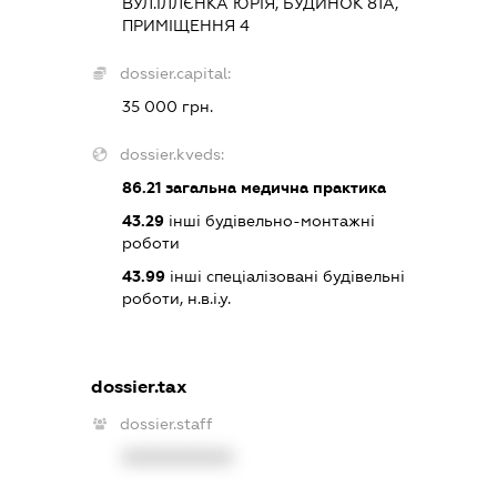
ВУЛ.ІЛЛЄНКА ЮРІЯ, БУДИНОК 81А,
ПРИМІЩЕННЯ 4
dossier.capital:
35 000 грн.
dossier.kveds:
86.21
загальна медична практика
43.29
інші будівельно-монтажні
роботи
43.99
інші спеціалізовані будівельні
роботи, н.в.і.у.
dossier.tax
dossier.staff
XXXXXXXXXX