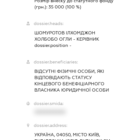
Розмір внеску до статутного фонду
(грн.):
35 000
(100 %)
dossier.heads:
ШОМУРОТОВ ІЛХОМДЖОН
ХОЛБОБО ОГЛИ
-
КЕРІВНИК
dossier.position -
dossier.beneficiaries:
ВІДСУТНІ ФІЗИЧНІ ОСОБИ, ЯКІ
ВІДПОВІДАЮТЬ СТАТУСУ
КІНЦЕВОГО БЕНЕФІЦІАРНОГО
ВЛАСНИКА ЮРИДИЧНОЇ ОСОБИ
dossier.smida:
XXXXXXXXXX
dossier.address:
УКРАЇНА, 04050, МІСТО КИЇВ,