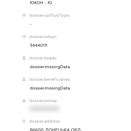
ЮКОН - Ю
dossier.opfSubType:
-
dossier.edrpo:
34440111
dossier.heads:
dossier.missingData
dossier.beneficiaries:
dossier.missingData
dossier.smida:
XXXXXXXXXX
dossier.address:
86600, ДОНЕЦЬКА ОБЛ.,