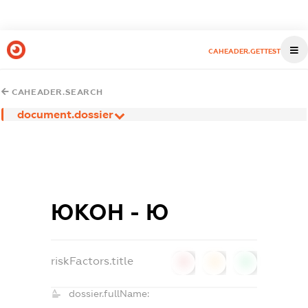
CAHEADER.GETTEST
CAHEADER.SEARCH
document.dossier
ЮКОН - Ю
riskFactors.title
0
0
0
dossier.fullName: