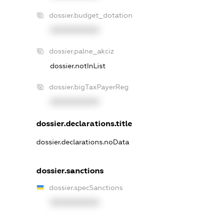
dossier.budget_dotation
XXXXXXXXXX
dossier.palne_akciz
dossier.notInList
dossier.bigTaxPayerReg
XXXXXXXXXX
dossier.declarations.title
dossier.declarations.noData
dossier.sanctions
dossier.specSanctions
XXXXXXXXXX