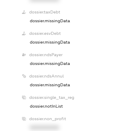
dossier.taxDebt
dossier.missingData
dossier.esvDebt
dossier.missingData
dossier.ndsPayer
dossier.missingData
dossier.ndsAnnul
dossier.missingData
dossier.single_tax_reg
dossier.notInList
dossier.non_profit
XXXXXXXXXX