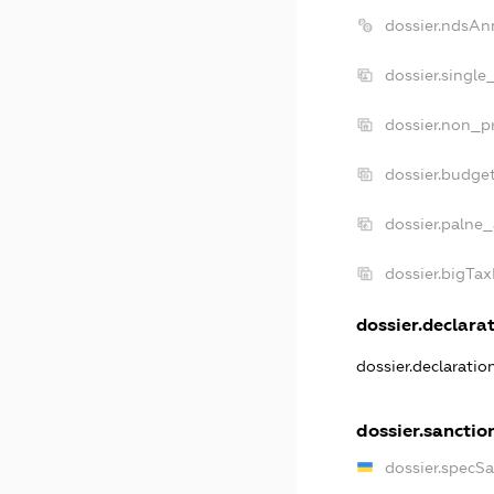
dossier.ndsAn
dossier.single
dossier.non_pr
dossier.budge
dossier.palne_
dossier.bigTa
dossier.declarat
dossier.declarati
dossier.sanctio
dossier.specS