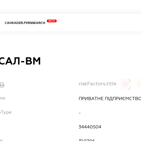
BETA
CAHEADER.PERSSEARCH
РСАЛ-ВМ
riskFactors.title
0
0
me:
ПРИВАТНЕ ПІДПРИЄМСТВО
bType:
-
34440504
e: