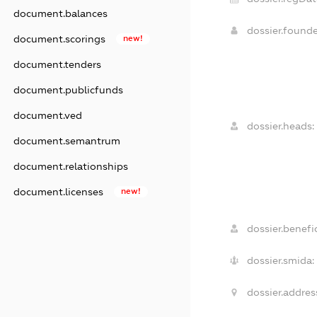
document.balances
dossier.found
document.scorings
new!
document.tenders
document.publicfunds
document.ved
dossier.heads:
document.semantrum
document.relationships
document.licenses
new!
dossier.benefic
dossier.smida:
dossier.addres