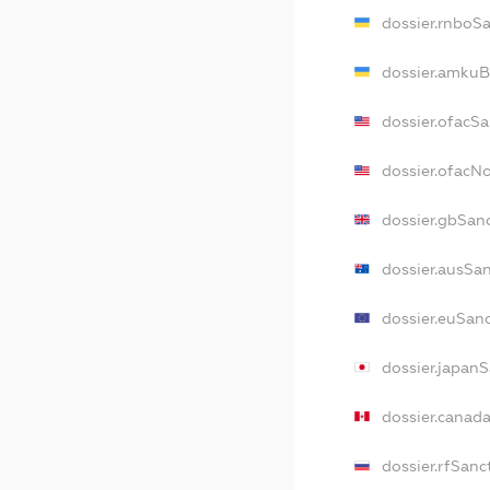
dossier.rnboS
dossier.amkuB
dossier.ofacS
dossier.ofacN
dossier.gbSan
dossier.ausSa
dossier.euSan
dossier.japan
dossier.canad
dossier.rfSanc