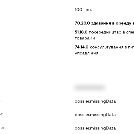
:
100 грн.
70.20.0
здавання в оренду 
51.18.0
посередництво в спец
товарами
74.14.0
консультування з пит
управління
XXXXXXXXXX
t
dossier.missingData
bt
dossier.missingData
yer
dossier.missingData