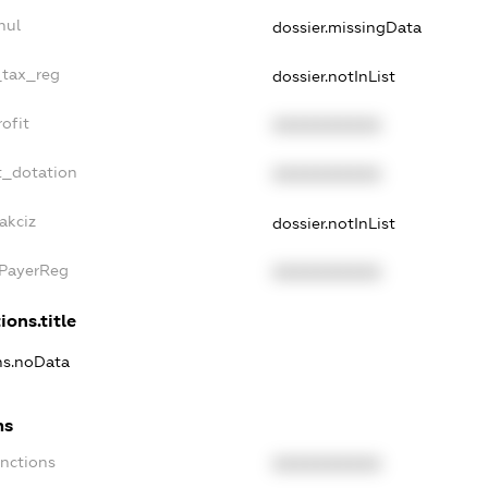
nul
dossier.missingData
_tax_reg
dossier.notInList
ofit
XXXXXXXXXX
t_dotation
XXXXXXXXXX
akciz
dossier.notInList
xPayerReg
XXXXXXXXXX
ions.title
ons.noData
ns
anctions
XXXXXXXXXX