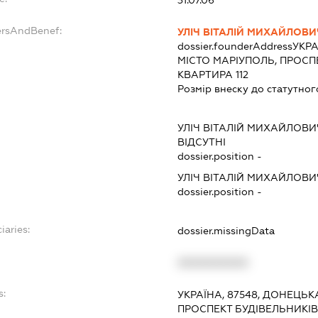
31.07.06
ersAndBenef:
УЛІЧ ВІТАЛІЙ МИХАЙЛОВИ
dossier.founderAddress
УКРА
МІСТО МАРІУПОЛЬ, ПРОСПЕ
КВАРТИРА 112
Розмір внеску до статутног
УЛІЧ ВІТАЛІЙ МИХАЙЛОВИ
ВІДСУТНІ
dossier.position -
УЛІЧ ВІТАЛІЙ МИХАЙЛОВИ
dossier.position -
iaries:
dossier.missingData
XXXXXXXXXX
s:
УКРАЇНА, 87548, ДОНЕЦЬК
ПРОСПЕКТ БУДІВЕЛЬНИКІВ,