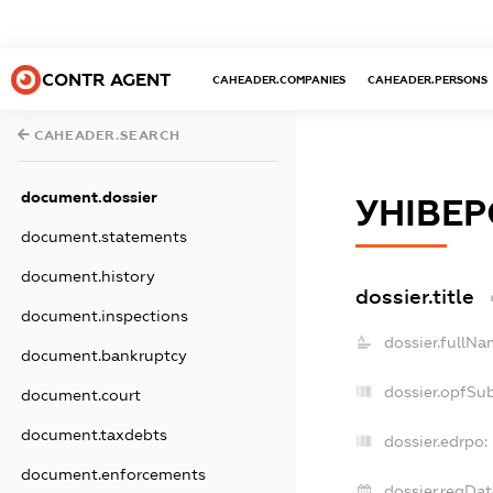
CONTR AGENT
CAHEADER.COMPANIES
CAHEADER.PERSONS
CAHEADER.SEARCH
document.dossier
УНІВЕ
document.statements
document.history
dossier.title
document.inspections
dossier.fullNa
document.bankruptcy
dossier.opfSu
document.court
document.taxdebts
dossier.edrpo:
document.enforcements
dossier.regDat