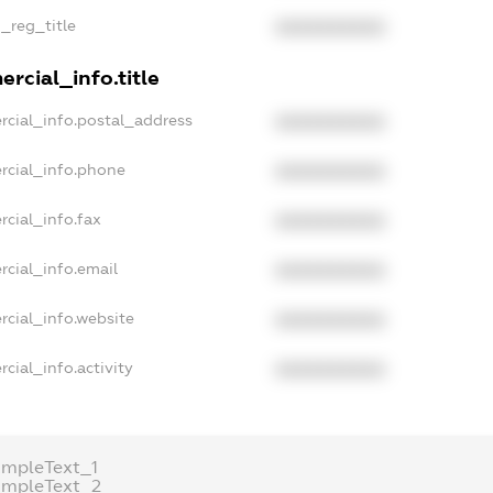
n_reg_title
XXXXXXXXXX
rcial_info.title
rcial_info.postal_address
XXXXXXXXXX
rcial_info.phone
XXXXXXXXXX
rcial_info.fax
XXXXXXXXXX
rcial_info.email
XXXXXXXXXX
rcial_info.website
XXXXXXXXXX
cial_info.activity
XXXXXXXXXX
ampleText_1
ampleText_2