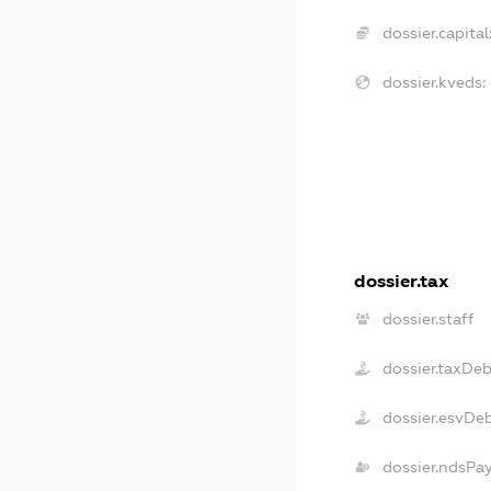
dossier.capital
dossier.kveds:
dossier.tax
dossier.staff
dossier.taxDeb
dossier.esvDe
dossier.ndsPa