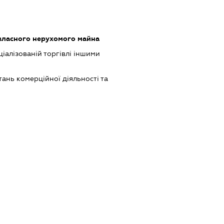
власного нерухомого майна
іалізованій торгівлі іншими
ань комерційної діяльності та