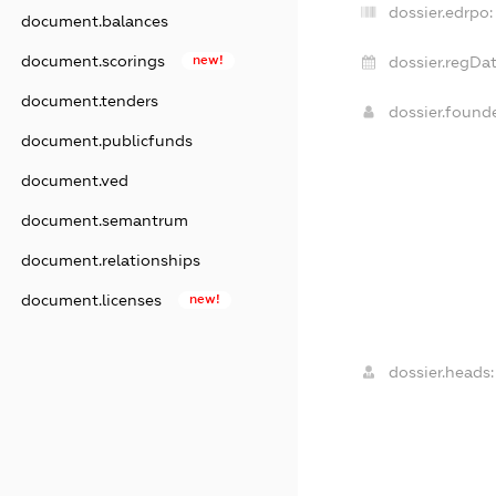
dossier.edrpo:
document.balances
document.scorings
new!
dossier.regDat
document.tenders
dossier.found
document.publicfunds
document.ved
document.semantrum
document.relationships
document.licenses
new!
dossier.heads: