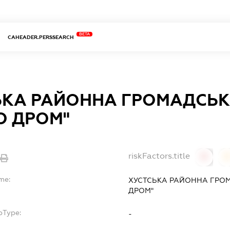
BETA
CAHEADER.PERSSEARCH
ЬКА РАЙОННА ГРОМАДСЬК
О ДРОМ"
riskFactors.title
0
0
me:
ХУСТСЬКА РАЙОННА ГРОМ
ДРОМ"
bType:
-