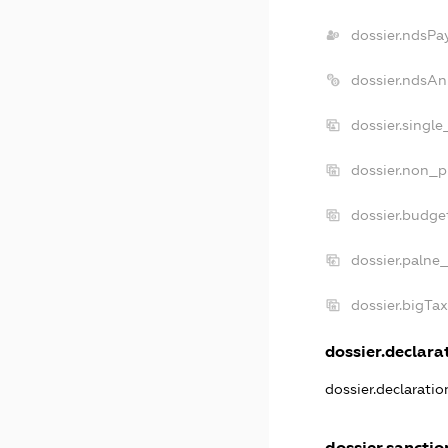
dossier.ndsPa
dossier.ndsAn
dossier.singl
dossier.non_p
dossier.budge
dossier.palne_
dossier.bigTa
dossier.declarat
dossier.declarati
dossier.sanctio