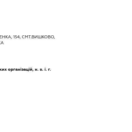
ЕНКА, 154, СМТ.ВИШКОВО,
КА
х організацій, н. в. і. г.