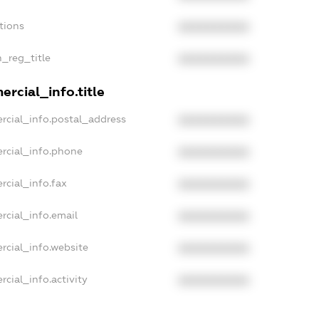
tions
XXXXXXXXXX
n_reg_title
XXXXXXXXXX
rcial_info.title
rcial_info.postal_address
XXXXXXXXXX
rcial_info.phone
XXXXXXXXXX
rcial_info.fax
XXXXXXXXXX
rcial_info.email
XXXXXXXXXX
rcial_info.website
XXXXXXXXXX
cial_info.activity
XXXXXXXXXX