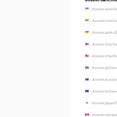
dossier.specS
dossier.rnboS
dossier.amkuB
dossier.ofacS
dossier.ofac
dossier.gbSan
dossier.ausSa
dossier.euSan
dossier.japan
dossier.canad