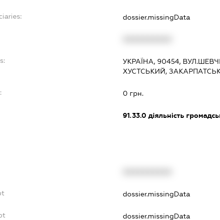
iaries:
dossier.missingData
XXXXXXXXXX
s:
УКРАЇНА, 90454, ВУЛ.ШЕВЧ
ХУСТСЬКИЙ, ЗАКАРПАТСЬ
:
0 грн.
91.33.0
діяльність громадськи
XXXXXXXXXX
bt
dossier.missingData
bt
dossier.missingData