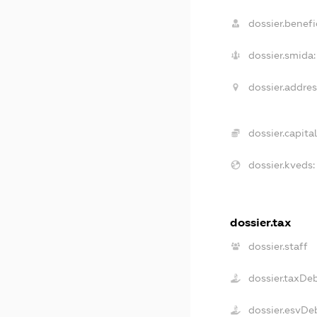
dossier.benefic
dossier.smida:
dossier.addres
dossier.capital
dossier.kveds:
dossier.tax
dossier.staff
dossier.taxDe
dossier.esvDe