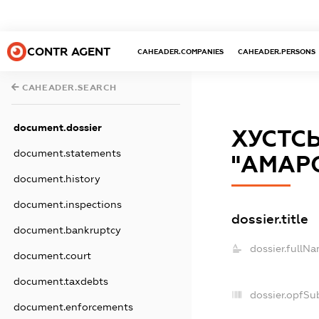
CONTR AGENT
CAHEADER.COMPANIES
CAHEADER.PERSONS
CAHEADER.SEARCH
document.dossier
ХУСТС
document.statements
"АМАР
document.history
document.inspections
dossier.title
document.bankruptcy
dossier.fullNa
document.court
document.taxdebts
dossier.opfSu
document.enforcements