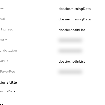
yer
dossier.missingData
nul
dossier.missingData
e_tax_reg
dossier.notInList
rofit
XXXXXXXXXX
t_dotation
XXXXXXXXXX
akciz
dossier.notInList
xPayerReg
XXXXXXXXXX
ions.title
ons.noData
ns