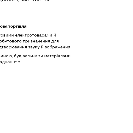
ова торгівля
товими електротоварами й
обутового призначення для
ідтворювання звуку й зображення
виною, будівельними матеріалами
ладнанням