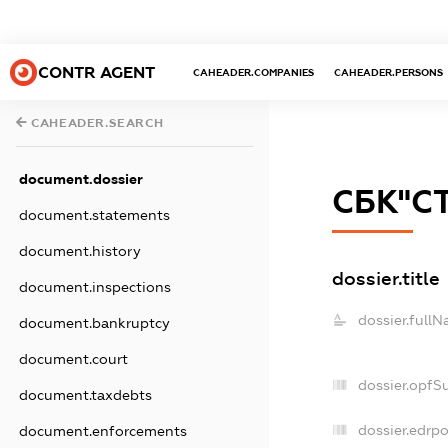
CONTR AGENT
CAHEADER.COMPANIES
CAHEADER.PERSONS
CAHEADER.SEARCH
document.dossier
СБК"С
document.statements
document.history
dossier.title
document.inspections
dossier.fullN
document.bankruptcy
document.court
dossier.opfS
document.taxdebts
dossier.edrpo
document.enforcements