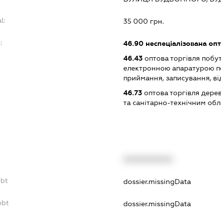
l:
35 000 грн.
:
46.90
неспеціалізована опт
46.43
оптова торгівля побу
електронною апаратурою п
приймання, записування, в
46.73
оптова торгівля дере
та санітарно-технічним об
XXXXXXXXXX
ebt
dossier.missingData
ebt
dossier.missingData