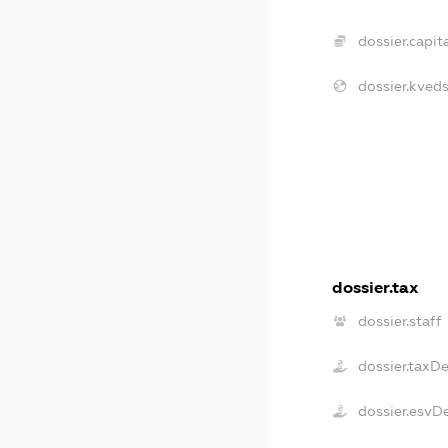
dossier.capita
dossier.kveds
dossier.tax
dossier.staff
dossier.taxD
dossier.esvD