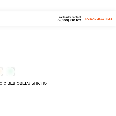
caHeader.contact
CAHEADER.GETTEST
0 (800) 210 102
0
0
ОЮ ВІДПОВІДАЛЬНІСТЮ