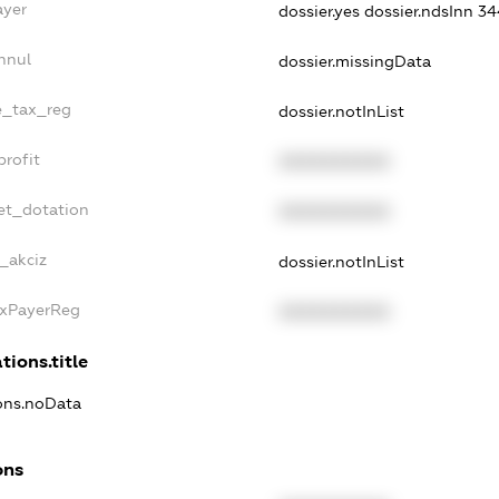
ayer
dossier.yes
dossier.ndsInn 3
nnul
dossier.missingData
le_tax_reg
dossier.notInList
profit
XXXXXXXXXX
et_dotation
XXXXXXXXXX
_akciz
dossier.notInList
axPayerReg
XXXXXXXXXX
tions.title
ions.noData
ons