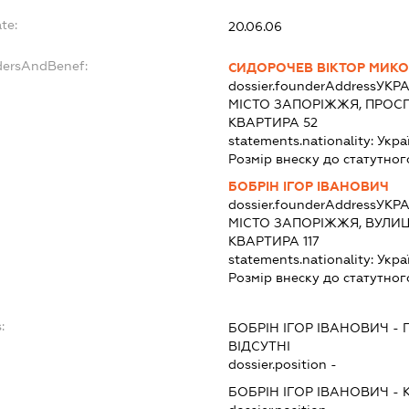
te:
20.06.06
dersAndBenef:
СИДОРОЧЕВ ВІКТОР МИК
dossier.founderAddress
УКРА
МІСТО ЗАПОРІЖЖЯ, ПРОСП
КВАРТИРА 52
statements.nationality:
Укра
Розмір внеску до статутног
БОБРІН ІГОР ІВАНОВИЧ
dossier.founderAddress
УКРА
МІСТО ЗАПОРІЖЖЯ, ВУЛИЦ
КВАРТИРА 117
statements.nationality:
Укра
Розмір внеску до статутног
:
БОБРІН ІГОР ІВАНОВИЧ
-
ВІДСУТНІ
dossier.position -
БОБРІН ІГОР ІВАНОВИЧ
-