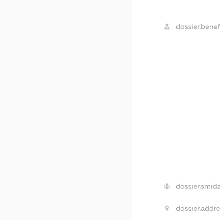
dossier.benefi
dossier.smida
dossier.addre