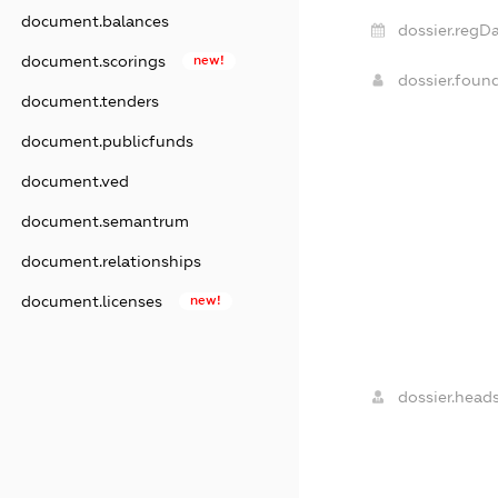
document.balances
dossier.regDa
document.scorings
new!
dossier.foun
document.tenders
document.publicfunds
document.ved
document.semantrum
document.relationships
document.licenses
new!
dossier.heads