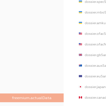
dossier.spec
dossier.rnbo
dossier.amku
dossier.ofac
dossier.ofa
dossier.gbSa
dossier.ausS
dossier.euSa
dossier.japa
dossier.cana
freemium.actualData