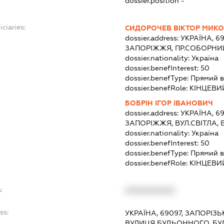
dossier.position -
ciaries:
СИДОРОЧЕВ ВІКТОР МИК
dossier.address:
УКРАЇНА, 6
ЗАПОРІЖЖЯ, ПР.СОБОРНИЙ
dossier.nationality:
Україна
dossier.benefInterest:
50
dossier.benefType:
Прямий в
dossier.benefRole:
КІНЦЕВИ
БОБРІН ІГОР ІВАНОВИЧ
dossier.address:
УКРАЇНА, 6
ЗАПОРІЖЖЯ, ВУЛ.СВІТЛА, 
dossier.nationality:
Україна
dossier.benefInterest:
50
dossier.benefType:
Прямий в
dossier.benefRole:
КІНЦЕВИ
:
XXXXXXXXXX
ss:
УКРАЇНА, 69097, ЗАПОРІЗ
ВУЛИЦЯ БУДЬОННОГО, БУД