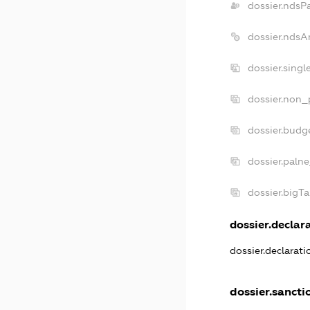
dossier.ndsP
dossier.ndsA
dossier.sing
dossier.non_
dossier.budg
dossier.palne
dossier.bigT
dossier.declara
dossier.declarat
dossier.sancti