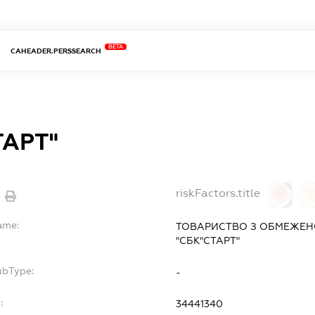
BETA
CAHEADER.PERSSEARCH
ТАРТ"
riskFactors.title
0
ame:
ТОВАРИСТВО З ОБМЕЖЕН
"СБК"СТАРТ"
ubType:
-
:
34441340