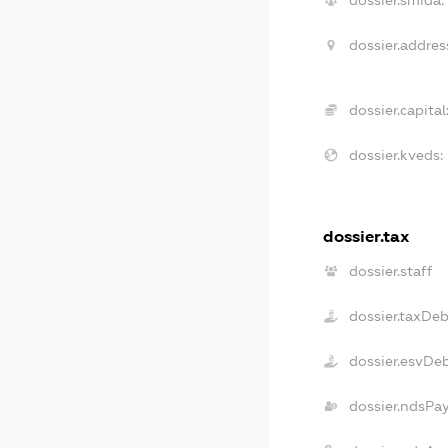
dossier.smida:
dossier.addres
dossier.capital
dossier.kveds:
dossier.tax
dossier.staff
dossier.taxDeb
dossier.esvDe
dossier.ndsPa