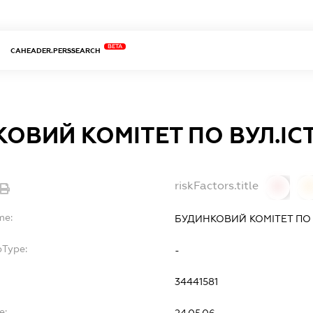
BETA
CAHEADER.PERSSEARCH
ОВИЙ КОМІТЕТ ПО ВУЛ.ІС
riskFactors.title
0
0
me:
БУДИНКОВИЙ КОМІТЕТ ПО 
bType:
-
34441581
e: