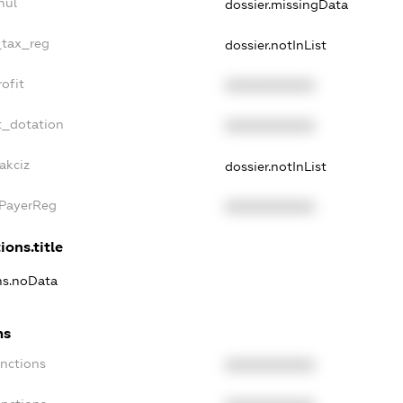
nul
dossier.missingData
_tax_reg
dossier.notInList
ofit
XXXXXXXXXX
t_dotation
XXXXXXXXXX
akciz
dossier.notInList
xPayerReg
XXXXXXXXXX
ions.title
ons.noData
ns
anctions
XXXXXXXXXX