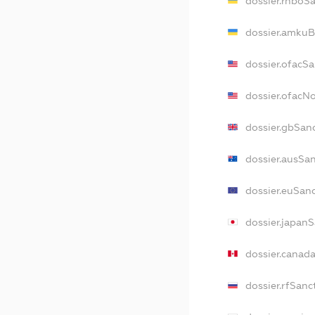
dossier.rnboS
dossier.amkuB
dossier.ofacS
dossier.ofacN
dossier.gbSan
dossier.ausSa
dossier.euSan
dossier.japan
dossier.canad
dossier.rfSanc