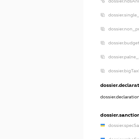
dossier.ndsAn
dossier.single
dossier.non_pr
dossier.budge
dossier.palne_
dossier.bigTa
dossier.declarat
dossier.declarati
dossier.sanctio
dossier.specS