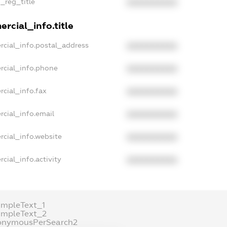
n_reg_title
XXXXXXXXXX
rcial_info.title
rcial_info.postal_address
XXXXXXXXXX
rcial_info.phone
XXXXXXXXXX
rcial_info.fax
XXXXXXXXXX
rcial_info.email
XXXXXXXXXX
rcial_info.website
XXXXXXXXXX
cial_info.activity
XXXXXXXXXX
ampleText_1
ampleText_2
onymousPerSearch2