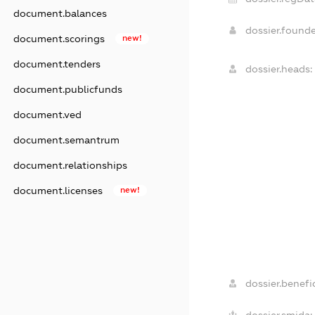
document.balances
dossier.found
document.scorings
new!
document.tenders
dossier.heads:
document.publicfunds
document.ved
document.semantrum
document.relationships
document.licenses
new!
dossier.benefic