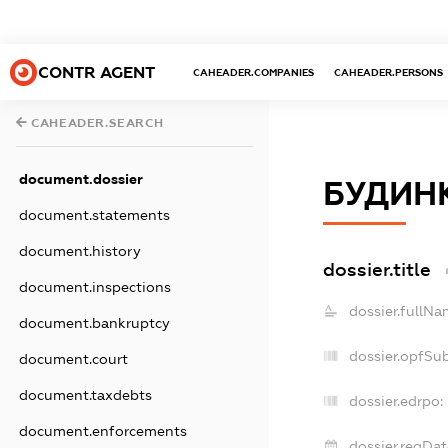
CONTR AGENT
CAHEADER.COMPANIES
CAHEADER.PERSONS
CAHEADER.SEARCH
document.dossier
БУДИНК
document.statements
document.history
dossier.title
document.inspections
dossier.fullNa
document.bankruptcy
dossier.opfSu
document.court
document.taxdebts
dossier.edrpo:
document.enforcements
dossier.regDat