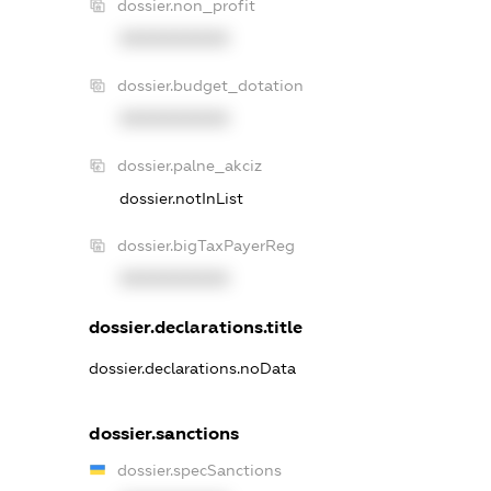
dossier.non_profit
XXXXXXXXXX
dossier.budget_dotation
XXXXXXXXXX
dossier.palne_akciz
dossier.notInList
dossier.bigTaxPayerReg
XXXXXXXXXX
dossier.declarations.title
dossier.declarations.noData
dossier.sanctions
dossier.specSanctions