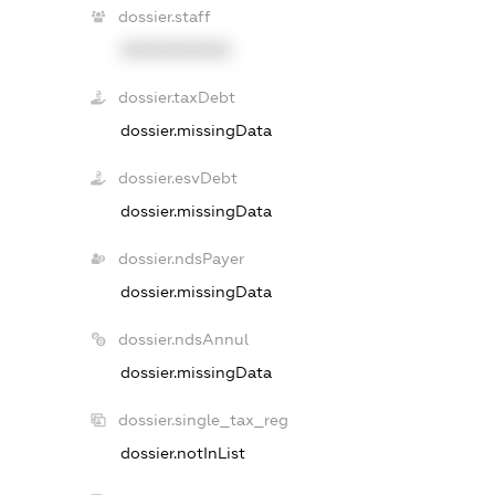
dossier.staff
XXXXXXXXXX
dossier.taxDebt
dossier.missingData
dossier.esvDebt
dossier.missingData
dossier.ndsPayer
dossier.missingData
dossier.ndsAnnul
dossier.missingData
dossier.single_tax_reg
dossier.notInList