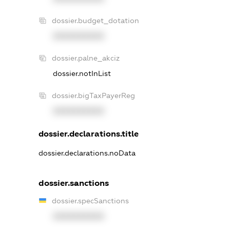
dossier.budget_dotation
XXXXXXXXXX
dossier.palne_akciz
dossier.notInList
dossier.bigTaxPayerReg
XXXXXXXXXX
dossier.declarations.title
dossier.declarations.noData
dossier.sanctions
dossier.specSanctions
XXXXXXXXXX