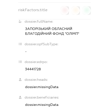
riskFactors.title
0
0
0
dossier.fullName:
ЗАПОРІЗЬКИЙ ОБЛАСНИЙ
БЛАГОДІЙНИЙ ФОНД "ОЛІМП"
dossier.opfSubType:
-
dossier.edrpo:
34441728
dossier.heads:
dossier.missingData
dossier.beneficiaries:
dossier.missingData